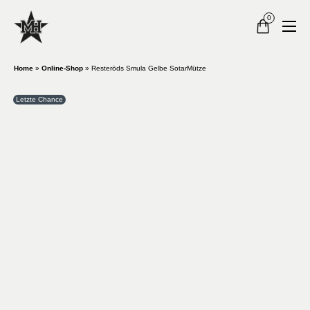
0
Home
»
Online-Shop
»
Resteröds Smula Gelbe SotarMütze
Letzte Chance