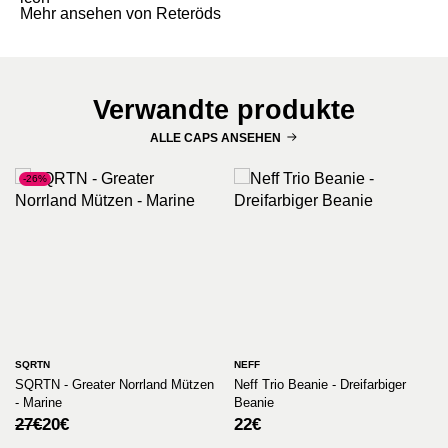
Mehr ansehen von Reteröds
Verwandte produkte
ALLE CAPS ANSEHEN
-26%
SQRTN
NEFF
SQRTN - Greater Norrland Mützen
Neff Trio Beanie - Dreifarbiger
- Marine
Beanie
Ursprünglicher
Aktueller
27
€
20
€
22
€
Preis
Preis