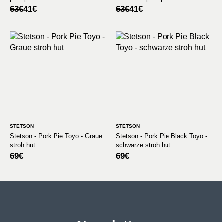
Ursprünglicher
Aktueller
Ursprünglicher
Aktueller
63
€
41
€
63
€
41
€
Preis
Preis
Preis
Preis
war:
ist:
war:
ist:
63€
41€.
63€
41€.
STETSON
STETSON
Stetson - Pork Pie Toyo - Graue
Stetson - Pork Pie Black Toyo -
stroh hut
schwarze stroh hut
69
€
69
€