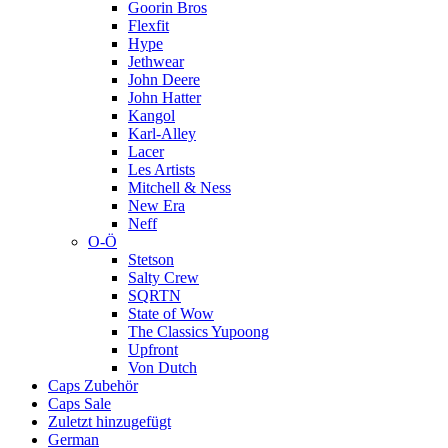
Goorin Bros
Flexfit
Hype
Jethwear
John Deere
John Hatter
Kangol
Karl-Alley
Lacer
Les Artists
Mitchell & Ness
New Era
Neff
O-Ö
Stetson
Salty Crew
SQRTN
State of Wow
The Classics Yupoong
Upfront
Von Dutch
Caps Zubehör
Caps Sale
Zuletzt hinzugefügt
German