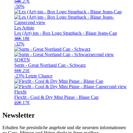
Ursprünglicher
Aktueller
54
€
27
€
Preis
Preis
-50%
war:
ist:
54€
27€.
Les Artists
Les (Art) ists - Box Logo Strapback - Blaue Jeans-Cap
Ursprünglicher
Aktueller
36
€
18
€
Preis
Preis
-32%
war:
ist:
36€
18€.
SQRTN
Sqrtn - Great Norrland Cap - Schwarz
Ursprünglicher
Aktueller
31
€
21
€
Preis
Preis
-23%
Letzte Chance
war:
ist:
31€
21€.
Flexfit
Flexfit - Cool & Dry Mini Pique - Blaue Cap
Ursprünglicher
Aktueller
22
€
17
€
Preis
Preis
war:
ist:
Newsletter
22€
17€.
Erhalten Sie persönliche angebote und die neuesten informationen
zu Caps, Mützen und Hüten direkt in ihren mailbox.