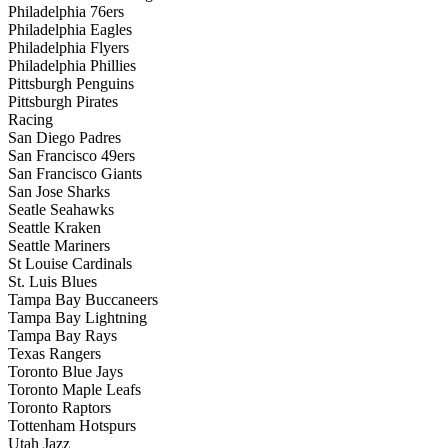
Philadelphia 76ers
Philadelphia Eagles
Philadelphia Flyers
Philadelphia Phillies
Pittsburgh Penguins
Pittsburgh Pirates
Racing
San Diego Padres
San Francisco 49ers
San Francisco Giants
San Jose Sharks
Seatle Seahawks
Seattle Kraken
Seattle Mariners
St Louise Cardinals
St. Luis Blues
Tampa Bay Buccaneers
Tampa Bay Lightning
Tampa Bay Rays
Texas Rangers
Toronto Blue Jays
Toronto Maple Leafs
Toronto Raptors
Tottenham Hotspurs
Utah Jazz