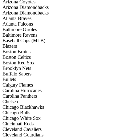
Arizona Coyotes
Arizona Diamondbacks
Arizona Diamondbacks
Atlanta Braves
Atlanta Falcons
Baltimore Orioles
Baltimore Ravens
Baseball Caps (MLB)
Blazers
Boston Bruins
Boston Celtics
Boston Red Sox
Brooklyn Nets
Buffalo Sabers
Bullets
Calgary Flames
Carolina Hurricanes
Carolina Panthers
Chelsea
Chicago Blackhawks
Chicago Bulls
Chicago White Sox
Cincinnati Reds
Cleveland Cavaliers
Cleveland Guardians