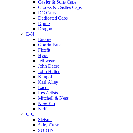
Cayler & Sons Caps
Crooks & Castles Caps
DC Caps
Dedicated Caps
Djinns
Dragon
E-N
Encore
Goorin Bros
Flexfit
Hype
Jethwear
John Deere
John Hatter
Kangol
Karl-Alley
Lacer
Les Artists
Mitchell & Ness
New Era
Neff
O-Ö
Stetson
Salty Crew
SQRTN