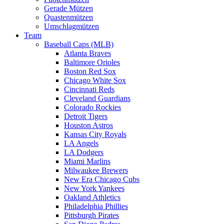
Gerade Mützen
Quastenmützen
Umschlagmützen
Team
Baseball Caps (MLB)
Atlanta Braves
Baltimore Orioles
Boston Red Sox
Chicago White Sox
Cincinnati Reds
Cleveland Guardians
Colorado Rockies
Detroit Tigers
Houston Astros
Kansas City Royals
LA Angels
LA Dodgers
Miami Marlins
Milwaukee Brewers
New Era Chicago Cubs
New York Yankees
Oakland Athletics
Philadelphia Phillies
Pittsburgh Pirates