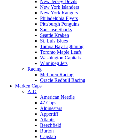
New Jersey Devils
New York Islanders
New York Rangers
Philadelphia Flyers
Pittsburgh Penguins
San Jose Sharks
Seattle Kraken
St. Luis Blues
Tampa Bay Lightning
Toronto Maple Leafs
Washington Capitals
Winnipeg Jets
Racing
McLaren Racing
Oracle Redbull Racing
Marken Caps
A-D
American Needle
47 Caps
Alpinestars
Appertiff
Atlantis
Beechfield
Burton
Capslab