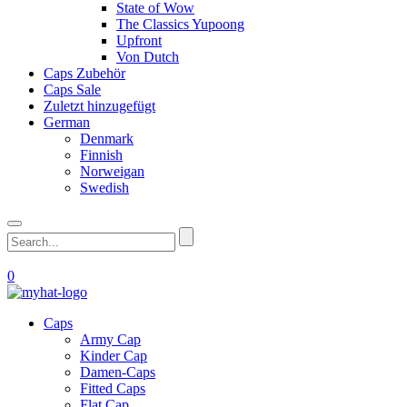
State of Wow
The Classics Yupoong
Upfront
Von Dutch
Caps Zubehör
Caps Sale
Zuletzt hinzugefügt
German
Denmark
Finnish
Norweigan
Swedish
0
Caps
Army Cap
Kinder Cap
Damen-Caps
Fitted Caps
Flat Cap