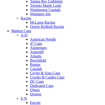
Tampa Bay Lightning
Toronto Maple Leafs
Washington Capitals
Winnipeg Jets
Racing
McLaren Racing
Oracle Redbull Racing
Marken Caps
A-D
American Needle
47 Caps
Alpinestars
Appertiff
Atlantis
Beechfield
Burton
Capslab
Cayler & Sons Caps
Crooks & Castles Caps
DC Caps
Dedicated Caps
Djinns
Dragon
E-N
Encore