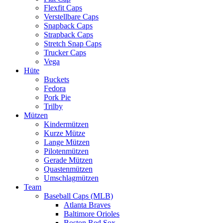
Flexfit Caps
Verstellbare Caps
Snapback Caps
Strapback Caps
Stretch Snap Caps
Trucker Caps
Vega
Hüte
Buckets
Fedora
Pork Pie
Trilby
Mützen
Kindermützen
Kurze Mütze
Lange Mützen
Pilotenmützen
Gerade Mützen
Quastenmützen
Umschlagmützen
Team
Baseball Caps (MLB)
Atlanta Braves
Baltimore Orioles
Boston Red Sox