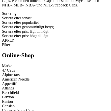
Caps. Neben den üblichen Caps findest du bei MyHat.se auch
NHL-, MLB-, NBA- und NFL-Strapback Caps.
Sortering
Sortera efter senast
Sortera efter popularitet
Sortera efter genomsnittligt betyg
Sortera efter pris: lågt till högt
Sortera efter pris: högt till lågt
APPLY
Filter
Online-Shop
Marke
47 Caps
Alpinestars
American Needle
Appertiff
Atlantis
Beechfield
Brixton
Burton
Capslab
Cayler & Sons Caps