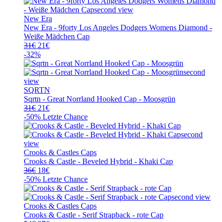
New Era
New Era - 9forty Los Angeles Dodgers Womens Diamond -
Weiße Mädchen Cap
Ursprünglicher
Aktueller
31
€
21
€
Preis
Preis
-32%
war:
ist:
31€
21€.
SQRTN
Sqrtn - Great Norrland Hooked Cap - Moosgrün
Ursprünglicher
Aktueller
31
€
21
€
Preis
Preis
-50%
Letzte Chance
war:
ist:
31€
21€.
Crooks & Castles Caps
Crooks & Castle - Beveled Hybrid - Khaki Cap
Ursprünglicher
Aktueller
36
€
18
€
Preis
Preis
-50%
Letzte Chance
war:
ist:
36€
18€.
Crooks & Castles Caps
Crooks & Castle - Serif Strapback - rote Cap