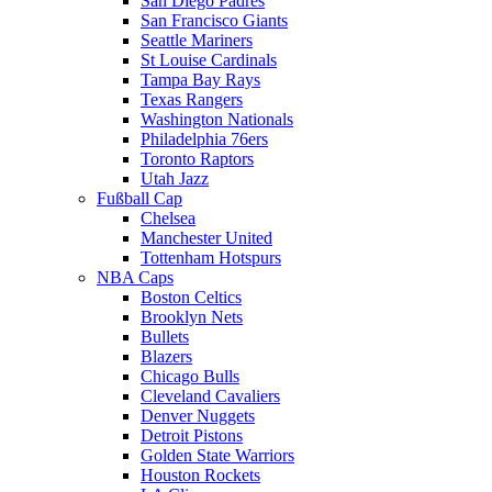
San Diego Padres
San Francisco Giants
Seattle Mariners
St Louise Cardinals
Tampa Bay Rays
Texas Rangers
Washington Nationals
Philadelphia 76ers
Toronto Raptors
Utah Jazz
Fußball Cap
Chelsea
Manchester United
Tottenham Hotspurs
NBA Caps
Boston Celtics
Brooklyn Nets
Bullets
Blazers
Chicago Bulls
Cleveland Cavaliers
Denver Nuggets
Detroit Pistons
Golden State Warriors
Houston Rockets