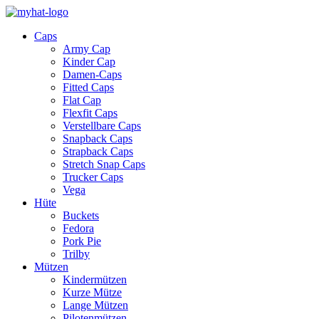
Caps
Army Cap
Kinder Cap
Damen-Caps
Fitted Caps
Flat Cap
Flexfit Caps
Verstellbare Caps
Snapback Caps
Strapback Caps
Stretch Snap Caps
Trucker Caps
Vega
Hüte
Buckets
Fedora
Pork Pie
Trilby
Mützen
Kindermützen
Kurze Mütze
Lange Mützen
Pilotenmützen