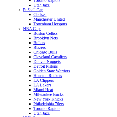
Toronto Raptors
Utah Jazz
Fußball Cap
Chelsea
Manchester United
Tottenham Hotspurs
NBA Caps
Boston Celtics
Brooklyn Nets
Bullets
Blazers
Chicago Bulls
Cleveland Cavaliers
Denver Nuggets
Detroit Pistons
Golden State Warriors
Houston Rockets
LA Clippers
LA Lakers
Miami Heat
Milwaukee Bucks
New York Knicks
Philadelphia 76ers
Toronto Raptors
Utah Jazz