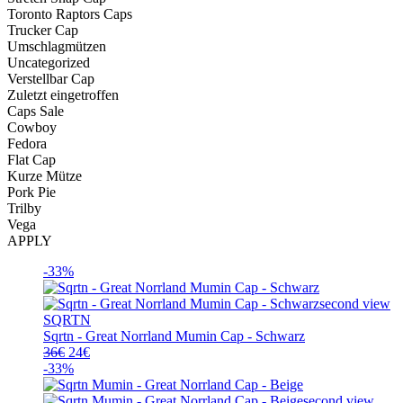
Toronto Raptors Caps
Trucker Cap
Umschlagmützen
Uncategorized
Verstellbar Cap
Zuletzt eingetroffen
Caps Sale
Cowboy
Fedora
Flat Cap
Kurze Mütze
Pork Pie
Trilby
Vega
APPLY
-33%
SQRTN
Sqrtn - Great Norrland Mumin Cap - Schwarz
Ursprünglicher
Aktueller
36
€
24
€
Preis
Preis
-33%
war:
ist:
36€
24€.