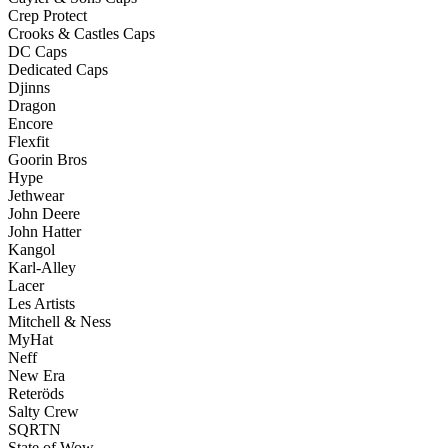
Crep Protect
Crooks & Castles Caps
DC Caps
Dedicated Caps
Djinns
Dragon
Encore
Flexfit
Goorin Bros
Hype
Jethwear
John Deere
John Hatter
Kangol
Karl-Alley
Lacer
Les Artists
Mitchell & Ness
MyHat
Neff
New Era
Reteröds
Salty Crew
SQRTN
State of Wow