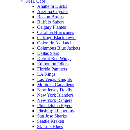
NHL Caps
Anaheim Ducks
Arizona Coyotes
Boston Bruins
Buffalo Sabers
Calgary Flames
Carolina Hurricanes
Chicago Blackhawks
Colorado Avalanche
Columbus Blue Jackets
Dallas Stars
Detroit Red Wings
Edmonton Oilers
Florida Panthers
LA Kings
Las Vegas Knights
Montreal Canadiens
New Jersey Devils
New York Islanders
New York Rangers
Philadelphia Flyers
Pittsburgh Penguins
San Jose Sharks
Seattle Kraken
St. Luis Blues