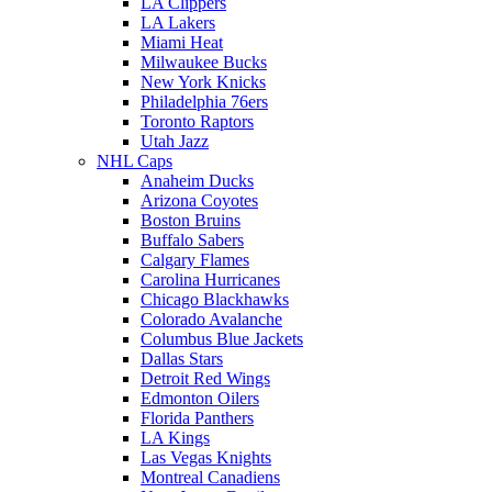
LA Clippers
LA Lakers
Miami Heat
Milwaukee Bucks
New York Knicks
Philadelphia 76ers
Toronto Raptors
Utah Jazz
NHL Caps
Anaheim Ducks
Arizona Coyotes
Boston Bruins
Buffalo Sabers
Calgary Flames
Carolina Hurricanes
Chicago Blackhawks
Colorado Avalanche
Columbus Blue Jackets
Dallas Stars
Detroit Red Wings
Edmonton Oilers
Florida Panthers
LA Kings
Las Vegas Knights
Montreal Canadiens