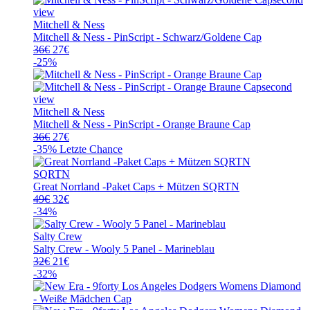
Mitchell & Ness
Mitchell & Ness - PinScript - Schwarz/Goldene Cap
Ursprünglicher
Aktueller
36
€
27
€
Preis
Preis
-25%
war:
ist:
36€
27€.
Mitchell & Ness
Mitchell & Ness - PinScript - Orange Braune Cap
Ursprünglicher
Aktueller
36
€
27
€
Preis
Preis
-35%
Letzte Chance
war:
ist:
36€
27€.
SQRTN
Great Norrland -Paket Caps + Mützen SQRTN
Ursprünglicher
Aktueller
49
€
32
€
Preis
Preis
-34%
war:
ist:
49€
32€.
Salty Crew
Salty Crew - Wooly 5 Panel - Marineblau
Ursprünglicher
Aktueller
32
€
21
€
Preis
Preis
-32%
war:
ist:
32€
21€.