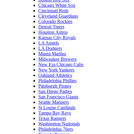
Chicago White Sox
Cincinnati Reds
Cleveland Guardians
Colorado Rockies
Detroit Tigers
Houston Astros
Kansas City Royals
LA Angels
LA Dodgers
Miami Marlins
Milwaukee Brewers
New Era Chicago Cubs
New York Yankees
Oakland Athletics
Philadelphia Phillies
Pittsburgh Pirates
San Diego Padres
San Francisco Giants
Seattle Mariners
St Louise Cardinals
Tampa Bay Rays
Texas Rangers
Washington Nationals
Philadelphia 76ers