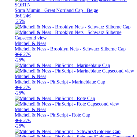
SQRTN
Sqrtn Mumin - Great Norrland Cap - Beige
Ursprünglicher
Aktueller
36
€
24
€
Preis
Preis
-25%
war:
ist:
36€
24€.
Mitchell & Ness
Mitchell & Ness - Brooklyn Nets - Schwarz Silberne Cap
Ursprünglicher
Aktueller
36
€
27
€
Preis
Preis
-25%
war:
ist:
36€
27€.
Mitchell & Ness
Mitchell & Ness - PinScript - Marineblaue Cap
Ursprünglicher
Aktueller
36
€
27
€
Preis
Preis
-25%
war:
ist:
36€
27€.
Mitchell & Ness
Mitchell & Ness - PinScript - Rote Cap
Ursprünglicher
Aktueller
36
€
27
€
Preis
Preis
-25%
war:
ist:
36€
27€.