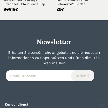
Strapback - Blaue Jeans-Cap
Schwarz/Weiße Cap
Ursprünglicher
Aktueller
36
€
18
€
22
€
Preis
Preis
war:
ist:
36€
18€.
Newsletter
Erhalten Sie persönliche angebote und die neuesten
informationen zu Caps, Mützen und Hüten direkt in
ihren mailbox.
Kundendienst