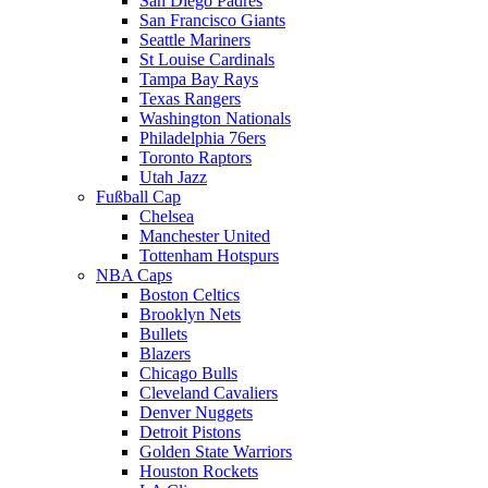
San Diego Padres
San Francisco Giants
Seattle Mariners
St Louise Cardinals
Tampa Bay Rays
Texas Rangers
Washington Nationals
Philadelphia 76ers
Toronto Raptors
Utah Jazz
Fußball Cap
Chelsea
Manchester United
Tottenham Hotspurs
NBA Caps
Boston Celtics
Brooklyn Nets
Bullets
Blazers
Chicago Bulls
Cleveland Cavaliers
Denver Nuggets
Detroit Pistons
Golden State Warriors
Houston Rockets