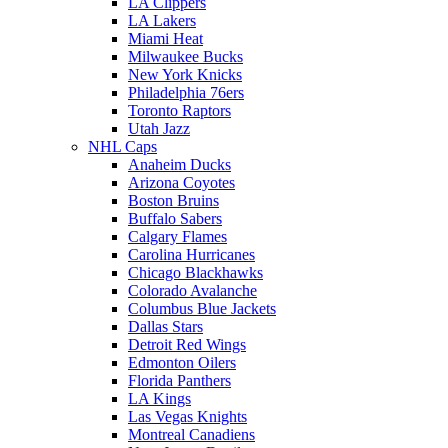
LA Clippers
LA Lakers
Miami Heat
Milwaukee Bucks
New York Knicks
Philadelphia 76ers
Toronto Raptors
Utah Jazz
NHL Caps
Anaheim Ducks
Arizona Coyotes
Boston Bruins
Buffalo Sabers
Calgary Flames
Carolina Hurricanes
Chicago Blackhawks
Colorado Avalanche
Columbus Blue Jackets
Dallas Stars
Detroit Red Wings
Edmonton Oilers
Florida Panthers
LA Kings
Las Vegas Knights
Montreal Canadiens