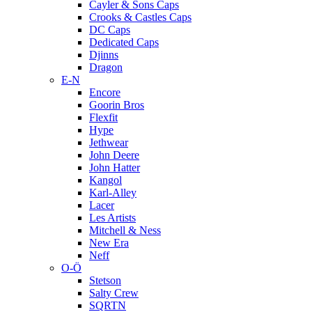
Cayler & Sons Caps
Crooks & Castles Caps
DC Caps
Dedicated Caps
Djinns
Dragon
E-N
Encore
Goorin Bros
Flexfit
Hype
Jethwear
John Deere
John Hatter
Kangol
Karl-Alley
Lacer
Les Artists
Mitchell & Ness
New Era
Neff
O-Ö
Stetson
Salty Crew
SQRTN