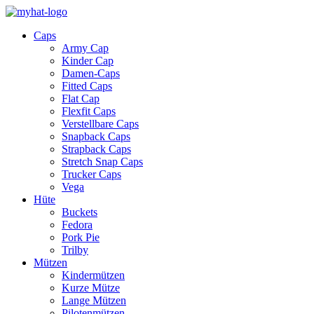
Caps
Army Cap
Kinder Cap
Damen-Caps
Fitted Caps
Flat Cap
Flexfit Caps
Verstellbare Caps
Snapback Caps
Strapback Caps
Stretch Snap Caps
Trucker Caps
Vega
Hüte
Buckets
Fedora
Pork Pie
Trilby
Mützen
Kindermützen
Kurze Mütze
Lange Mützen
Pilotenmützen