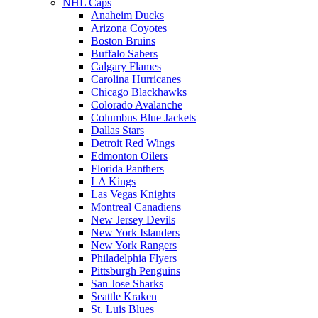
NHL Caps
Anaheim Ducks
Arizona Coyotes
Boston Bruins
Buffalo Sabers
Calgary Flames
Carolina Hurricanes
Chicago Blackhawks
Colorado Avalanche
Columbus Blue Jackets
Dallas Stars
Detroit Red Wings
Edmonton Oilers
Florida Panthers
LA Kings
Las Vegas Knights
Montreal Canadiens
New Jersey Devils
New York Islanders
New York Rangers
Philadelphia Flyers
Pittsburgh Penguins
San Jose Sharks
Seattle Kraken
St. Luis Blues