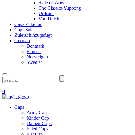
State of Wow
The Classics Yupoong
Upfront
Von Dutch
Caps Zubehör
Caps Sale
Zuletzt hinzugefügt
German
Denmark
Finnish
Norweigan
Swedish
0
Caps
Army Cap
Kinder Cap
Damen-Caps
Fitted Caps
Flat Cap