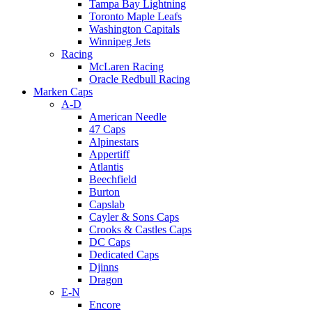
Tampa Bay Lightning
Toronto Maple Leafs
Washington Capitals
Winnipeg Jets
Racing
McLaren Racing
Oracle Redbull Racing
Marken Caps
A-D
American Needle
47 Caps
Alpinestars
Appertiff
Atlantis
Beechfield
Burton
Capslab
Cayler & Sons Caps
Crooks & Castles Caps
DC Caps
Dedicated Caps
Djinns
Dragon
E-N
Encore