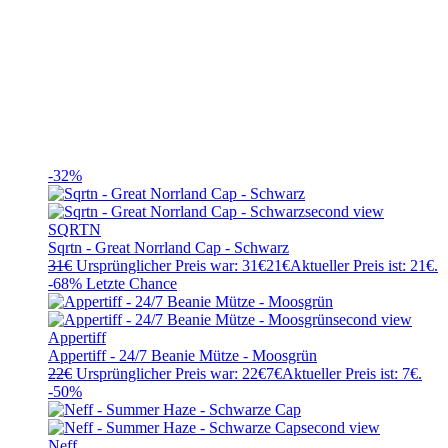
-32%
SQRTN
Sqrtn - Great Norrland Cap - Schwarz
31
€
Ursprünglicher Preis war: 31€
21
€
Aktueller Preis ist: 21€.
-68%
Letzte Chance
Appertiff
Appertiff - 24/7 Beanie Mütze - Moosgrün
22
€
Ursprünglicher Preis war: 22€
7
€
Aktueller Preis ist: 7€.
-50%
Neff