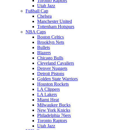
Toronto Raptors
Utah Jazz
Fußball Cap
Chelsea
Manchester United
Tottenham Hotspurs
NBA Caps
Boston Celtics
Brooklyn Nets
Bullets
Blazers
Chicago Bulls
Cleveland Cavaliers
Denver Nuggets
Detroit Pistons
Golden State Warriors
Houston Rockets
LA Clippers
LA Lakers
Miami Heat
Milwaukee Bucks
New York Knicks
Philadelphia 76ers
Toronto Raptors
Utah Jazz