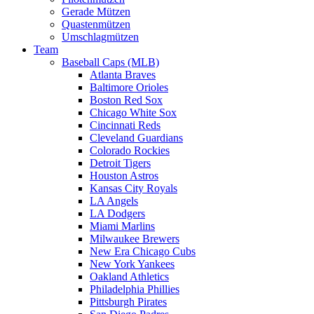
Gerade Mützen
Quastenmützen
Umschlagmützen
Team
Baseball Caps (MLB)
Atlanta Braves
Baltimore Orioles
Boston Red Sox
Chicago White Sox
Cincinnati Reds
Cleveland Guardians
Colorado Rockies
Detroit Tigers
Houston Astros
Kansas City Royals
LA Angels
LA Dodgers
Miami Marlins
Milwaukee Brewers
New Era Chicago Cubs
New York Yankees
Oakland Athletics
Philadelphia Phillies
Pittsburgh Pirates