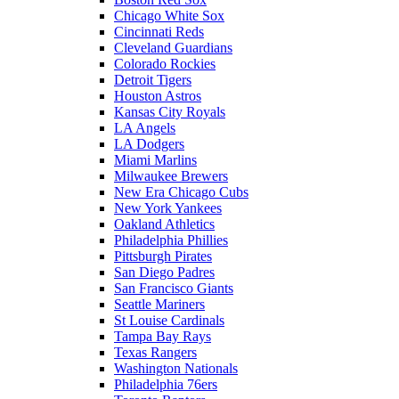
Chicago White Sox
Cincinnati Reds
Cleveland Guardians
Colorado Rockies
Detroit Tigers
Houston Astros
Kansas City Royals
LA Angels
LA Dodgers
Miami Marlins
Milwaukee Brewers
New Era Chicago Cubs
New York Yankees
Oakland Athletics
Philadelphia Phillies
Pittsburgh Pirates
San Diego Padres
San Francisco Giants
Seattle Mariners
St Louise Cardinals
Tampa Bay Rays
Texas Rangers
Washington Nationals
Philadelphia 76ers