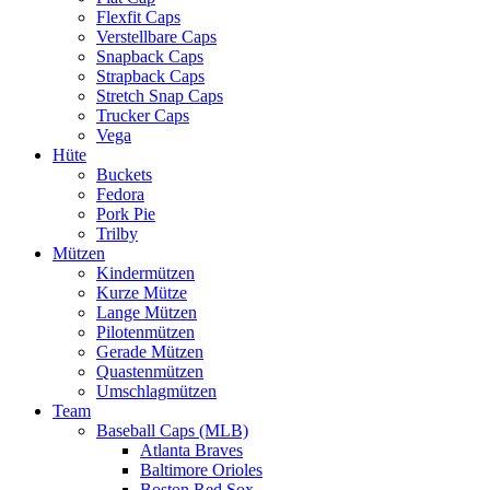
Flexfit Caps
Verstellbare Caps
Snapback Caps
Strapback Caps
Stretch Snap Caps
Trucker Caps
Vega
Hüte
Buckets
Fedora
Pork Pie
Trilby
Mützen
Kindermützen
Kurze Mütze
Lange Mützen
Pilotenmützen
Gerade Mützen
Quastenmützen
Umschlagmützen
Team
Baseball Caps (MLB)
Atlanta Braves
Baltimore Orioles
Boston Red Sox