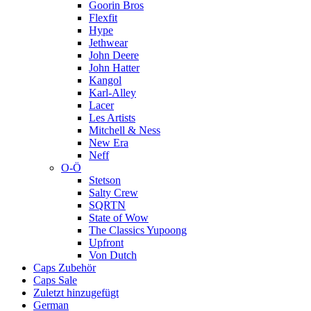
Goorin Bros
Flexfit
Hype
Jethwear
John Deere
John Hatter
Kangol
Karl-Alley
Lacer
Les Artists
Mitchell & Ness
New Era
Neff
O-Ö
Stetson
Salty Crew
SQRTN
State of Wow
The Classics Yupoong
Upfront
Von Dutch
Caps Zubehör
Caps Sale
Zuletzt hinzugefügt
German