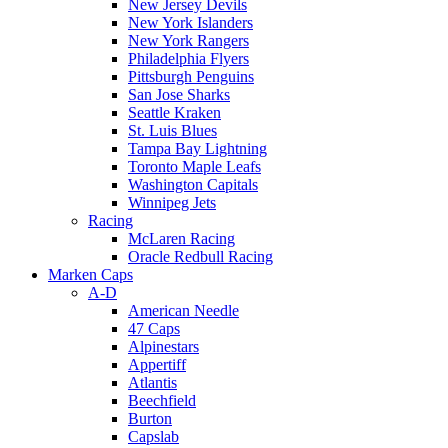
New Jersey Devils
New York Islanders
New York Rangers
Philadelphia Flyers
Pittsburgh Penguins
San Jose Sharks
Seattle Kraken
St. Luis Blues
Tampa Bay Lightning
Toronto Maple Leafs
Washington Capitals
Winnipeg Jets
Racing
McLaren Racing
Oracle Redbull Racing
Marken Caps
A-D
American Needle
47 Caps
Alpinestars
Appertiff
Atlantis
Beechfield
Burton
Capslab