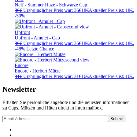
Neff - Summer Haze - Schwarze Cap
36
€
Ursprünglicher Preis war: 36€
18
€
Aktueller Preis ist: 18€.
-50%
Upfront
Upfront - Amulet - Cap
36
€
Ursprünglicher Preis war: 36€
18
€
Aktueller Preis ist: 18€.
-48%
Letzte Chance
Encore
Encore - Herbert Mütze
31
€
Ursprünglicher Preis war: 31€
16
€
Aktueller Preis ist: 16€.
Newsletter
Erhalten Sie persönliche angebote und die neuesten informationen
zu Caps, Mützen und Hüten direkt in ihren mailbox.