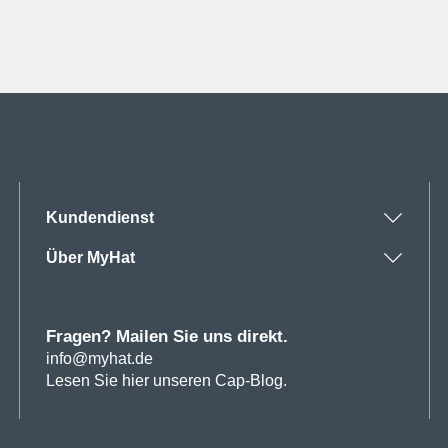
war:
ist:
war:
ist:
9€
7€.
12€
9€.
Kundendienst
Über MyHat
Fragen? Mailen Sie uns direkt.
info@myhat.de
Lesen Sie hier unseren Cap-Blog.