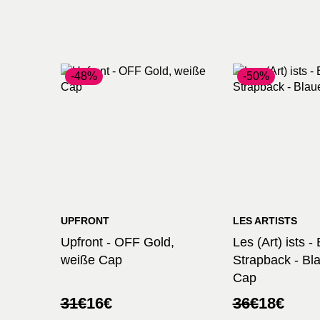
-48%
-50%
UPFRONT
LES ARTISTS
Upfront - OFF Gold,
Les (Art) ists 
weiße Cap
Strapback - Bl
Cap
Ursprünglicher
Aktueller
Ursprünglic
Aktueller
31
€
16
€
36
€
18
€
Preis
Preis
Preis
Preis