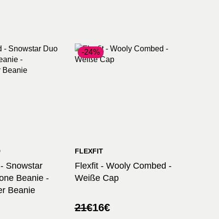
-24%
D
FLEXFIT
 - Snowstar
Flexfit - Wooly Combed -
one Beanie -
Weiße Cap
er Beanie
licher
r
Ursprünglicher
Aktueller
21
€
16
€
Preis
Preis