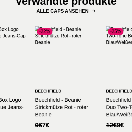
Verwandte produkte
ALLE CAPS ANSEHEN
-22%
-25%
BEECHFIELD
BEECHFIEL
- Box Logo
Beechfield - Beanie
Beechfield
aue Jeans-
Strickmütze Rot - roter
Duo Two-T
Beanie
Blau/Weiß
her
Ursprünglicher
Aktueller
Ursprüng
Aktuelle
9
€
7
€
12
€
9
€
Preis
Preis
Preis
Preis