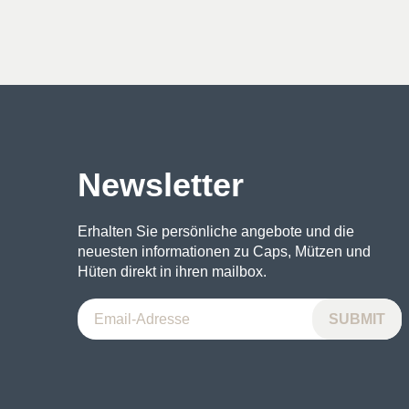
war:
ist:
war:
ist:
31€
16€.
36€
18€.
Newsletter
Erhalten Sie persönliche angebote und die
neuesten informationen zu Caps, Mützen und
Hüten direkt in ihren mailbox.