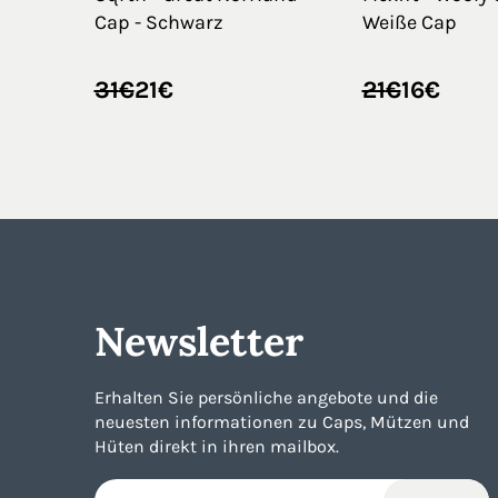
Cap - Schwarz
Weiße Cap
Ursprünglicher
Aktueller
Ursprüngli
Aktueller
31
€
21
€
21
€
16
€
Preis
Preis
Preis
Preis
war:
ist:
war:
ist:
31€
21€.
21€
16€.
Newsletter
Erhalten Sie persönliche angebote und die
neuesten informationen zu Caps, Mützen und
Hüten direkt in ihren mailbox.