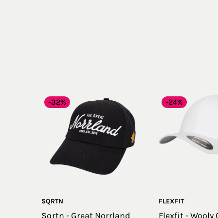
-32%
-24%
SQRTN
FLEXFIT
Sqrtn - Great Norrland
Flexfit - Wooly