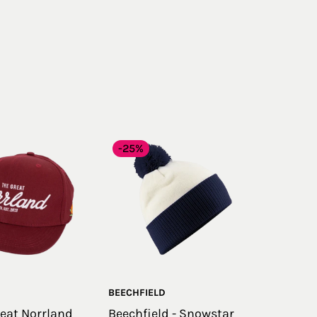
-25%
BEECHFIELD
eat Norrland
Beechfield - Snowstar