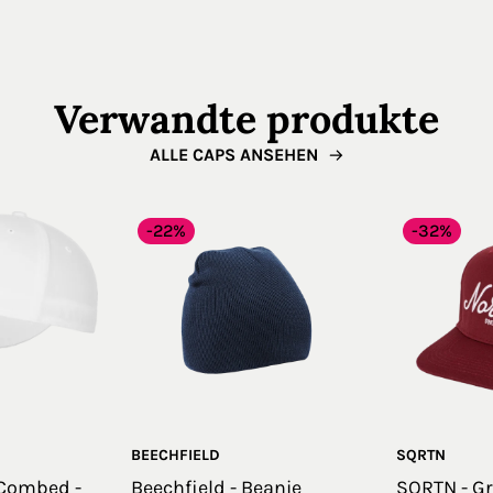
Verwandte produkte
ALLE CAPS ANSEHEN
-22%
-32%
BEECHFIELD
SQRTN
 Combed -
Beechfield - Beanie
SQRTN - Gr