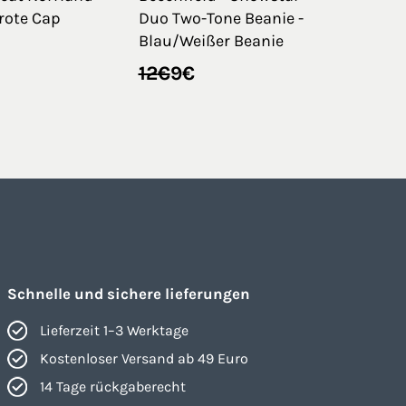
rote Cap
Duo Two-Tone Beanie -
Blau/Weißer Beanie
glicher
r
Ursprünglicher
Aktueller
12
€
9
€
Preis
Preis
war:
ist:
12€
9€.
Schnelle und sichere lieferungen
Lieferzeit 1–3 Werktage
Kostenloser Versand ab 49 Euro
14 Tage rückgaberecht