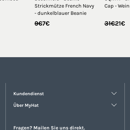
Strickmütze French Navy
Cap - Wein
- dunkelblauer Beanie
cher
Ursprünglicher
Aktueller
Ursprün
Aktuelle
9
€
7
€
31
€
21
€
Preis
Preis
Preis
Preis
war:
ist:
war:
ist:
9€
7€.
31€
21€.
Kundendienst
Über MyHat
Fragen? Mailen Sie uns direkt.