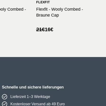
FLEXFIT
Wooly Combed -
Flexfit - Wooly Combed -
Braune Cap
licher
r
Ursprünglicher
Aktueller
21
€
16
€
Preis
Preis
war:
ist:
21€
16€.
Schnelle und sichere lieferungen
Lieferzeit 1–3 Werktage
Kostenloser Versand ab 49 Euro