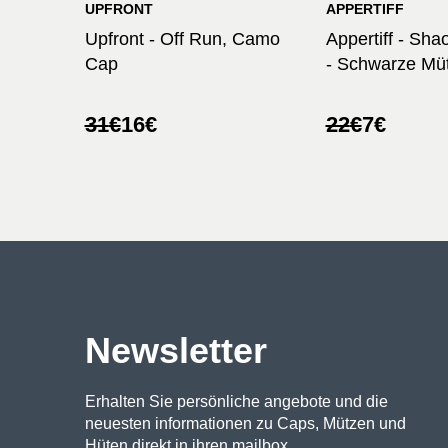
UPFRONT
APPERTIFF
Upfront - Off Run, Camo
Appertiff - Sha
Cap
- Schwarze Mü
Ursprünglicher
Aktueller
Ursprünglic
Aktueller
31
€
16
€
22
€
7
€
Preis
Preis
Preis
Preis
war:
ist:
war:
ist:
31€
16€.
22€
7€.
Newsletter
Erhalten Sie persönliche angebote und die
neuesten informationen zu Caps, Mützen und
Hüten direkt in ihren mailbox.