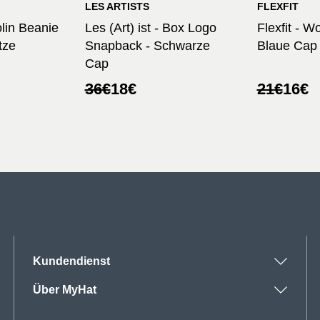
LES ARTISTS
FLEXFIT
olin Beanie
Les (Art) ist - Box Logo
Flexfit - 
tze
Snapback - Schwarze
Blaue Cap
Cap
her
Ursprünglicher
Aktueller
Ursprüng
Aktuelle
36
€
18
€
21
€
16
€
Preis
Preis
Preis
Preis
war:
ist:
war:
ist:
36€
18€.
21€
16€.
Kundendienst
Über MyHat