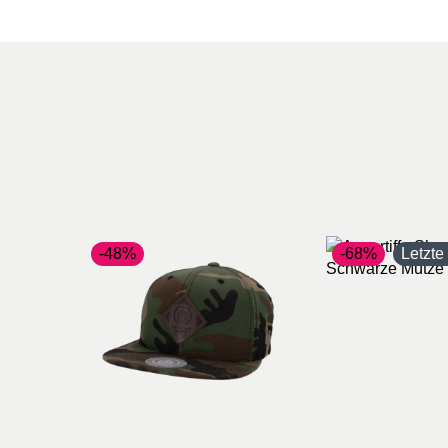
-48%
-68%
Letzt