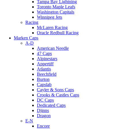
Tampa Bay Lightning
Toronto Maple Leafs
Washington Capitals
Winnipeg Jets
Racing
McLaren Racing
Oracle Redbull Racing
Marken Caps
A-D
American Needle
47 Caps
Alpinestars
Appertiff
Atlantis
Beechfield
Burton
Capslab
Cayler & Sons Caps
Crooks & Castles Caps
DC Caps
Dedicated Caps
Djinns
Dragon
E-N
Encore