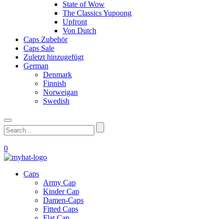
State of Wow
The Classics Yupoong
Upfront
Von Dutch
Caps Zubehör
Caps Sale
Zuletzt hinzugefügt
German
Denmark
Finnish
Norweigan
Swedish
0
Caps
Army Cap
Kinder Cap
Damen-Caps
Fitted Caps
Flat Cap