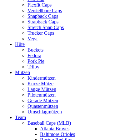
Flexfit Caps
Verstellbare Caps
Snapback Caps
Strapback Caps
Stretch Snap Caps
Trucker Caps
Vega
Hüte
Buckets
Fedora
Pork Pie
Trilby
Mützen
Kindermützen
Kurze Mütze
Lange Mützen
Pilotenmützen
Gerade Mützen
Quastenmützen
Umschlagmützen
Team
Baseball Caps (MLB)
Atlanta Braves
Baltimore Orioles
Boston Red Sox