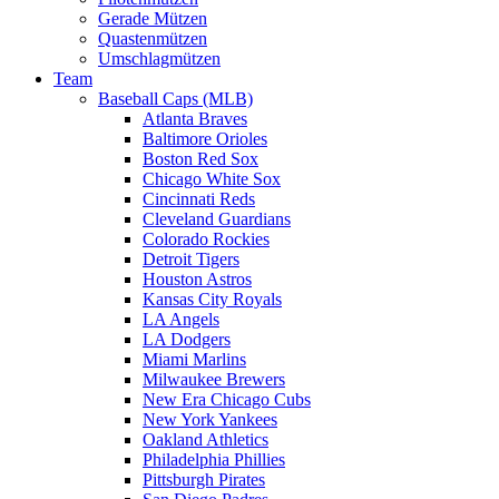
Gerade Mützen
Quastenmützen
Umschlagmützen
Team
Baseball Caps (MLB)
Atlanta Braves
Baltimore Orioles
Boston Red Sox
Chicago White Sox
Cincinnati Reds
Cleveland Guardians
Colorado Rockies
Detroit Tigers
Houston Astros
Kansas City Royals
LA Angels
LA Dodgers
Miami Marlins
Milwaukee Brewers
New Era Chicago Cubs
New York Yankees
Oakland Athletics
Philadelphia Phillies
Pittsburgh Pirates