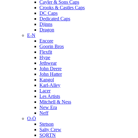
Cayler & Sons Caps
Crooks & Castles Caps
DC Caps
Dedicated Caps
Djinns
Dragon
E-N
Encore
Goorin Bros
Flexfit
Hype
Jethwear
John Deere
John Hatter
Kangol
Karl-Alley
Lacer
Les Artists
Mitchell & Ness
New Era
Neff
O-Ö
Stetson
Salty Crew
SQRTN