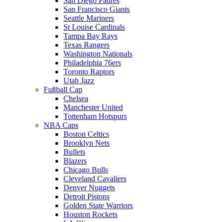
San Diego Padres
San Francisco Giants
Seattle Mariners
St Louise Cardinals
Tampa Bay Rays
Texas Rangers
Washington Nationals
Philadelphia 76ers
Toronto Raptors
Utah Jazz
Fußball Cap
Chelsea
Manchester United
Tottenham Hotspurs
NBA Caps
Boston Celtics
Brooklyn Nets
Bullets
Blazers
Chicago Bulls
Cleveland Cavaliers
Denver Nuggets
Detroit Pistons
Golden State Warriors
Houston Rockets