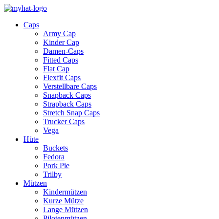
Caps
Army Cap
Kinder Cap
Damen-Caps
Fitted Caps
Flat Cap
Flexfit Caps
Verstellbare Caps
Snapback Caps
Strapback Caps
Stretch Snap Caps
Trucker Caps
Vega
Hüte
Buckets
Fedora
Pork Pie
Trilby
Mützen
Kindermützen
Kurze Mütze
Lange Mützen
Pilotenmützen