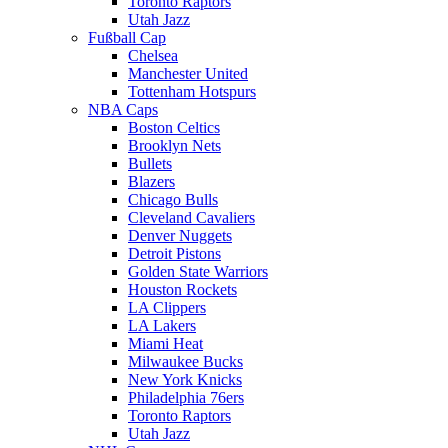
Toronto Raptors
Utah Jazz
Fußball Cap
Chelsea
Manchester United
Tottenham Hotspurs
NBA Caps
Boston Celtics
Brooklyn Nets
Bullets
Blazers
Chicago Bulls
Cleveland Cavaliers
Denver Nuggets
Detroit Pistons
Golden State Warriors
Houston Rockets
LA Clippers
LA Lakers
Miami Heat
Milwaukee Bucks
New York Knicks
Philadelphia 76ers
Toronto Raptors
Utah Jazz