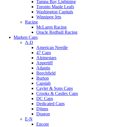
Tampa Bay Lightning
Toronto Maple Leafs
Washington Capitals
Winnipeg Jets
Racing
McLaren Racing
Oracle Redbull Racing
Marken Caps
A-D
American Needle
47 Caps
Alpinestars
Appertiff
Atlantis
Beechfield
Burton
Capslab
Cayler & Sons Caps
Crooks & Castles Caps
DC Caps
Dedicated Caps
Djinns
Dragon
E-N
Encore