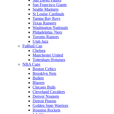
San Diego Padres
San Francisco Giants
Seattle Mariners
St Louise Cardinals
Tampa Bay Rays
Texas Rangers
Washington Nationals
Philadelphia 76ers
Toronto Raptors
Utah Jazz
Fußball Cap
Chelsea
Manchester United
Tottenham Hotspurs
NBA Caps
Boston Celtics
Brooklyn Nets
Bullets
Blazers
Chicago Bulls
Cleveland Cavaliers
Denver Nuggets
Detroit Pistons
Golden State Warriors
Houston Rockets