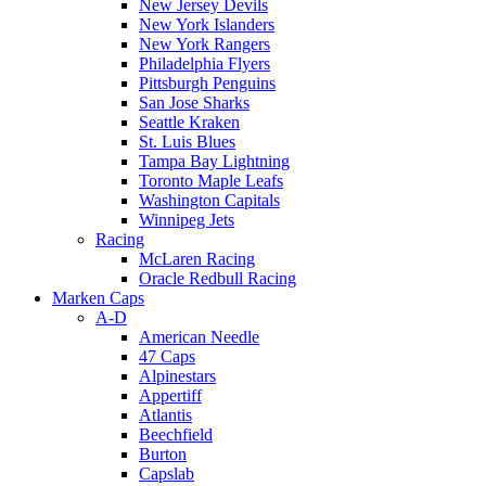
New Jersey Devils
New York Islanders
New York Rangers
Philadelphia Flyers
Pittsburgh Penguins
San Jose Sharks
Seattle Kraken
St. Luis Blues
Tampa Bay Lightning
Toronto Maple Leafs
Washington Capitals
Winnipeg Jets
Racing
McLaren Racing
Oracle Redbull Racing
Marken Caps
A-D
American Needle
47 Caps
Alpinestars
Appertiff
Atlantis
Beechfield
Burton
Capslab