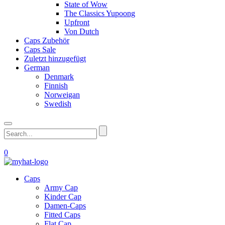
State of Wow
The Classics Yupoong
Upfront
Von Dutch
Caps Zubehör
Caps Sale
Zuletzt hinzugefügt
German
Denmark
Finnish
Norweigan
Swedish
0
Caps
Army Cap
Kinder Cap
Damen-Caps
Fitted Caps
Flat Cap