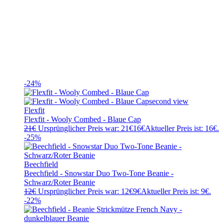
-24%
Flexfit
Flexfit - Wooly Combed - Blaue Cap
21
€
Ursprünglicher Preis war: 21€
16
€
Aktueller Preis ist: 16€.
-25%
Beechfield
Beechfield - Snowstar Duo Two-Tone Beanie -
Schwarz/Roter Beanie
12
€
Ursprünglicher Preis war: 12€
9
€
Aktueller Preis ist: 9€.
-22%