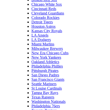
Chicago White Sox
Cincinnati Reds
Cleveland Guardians
Colorado Rockies
Detroit Tigers
Houston Astros
Kansas City Royals
LA Angels
LA Dodgers
Miami Marlins
Milwaukee Brewers
New Era Chicago Cubs
New York Yankees
Oakland Athletics
Philadelphia Phillies
Pittsburgh Pirates
San Diego Padres
San Francisco Giants
Seattle Mariners
St Louise Cardinals
Tampa Bay Rays
Texas Rangers
Washington Nationals
Philadelphia 76ers