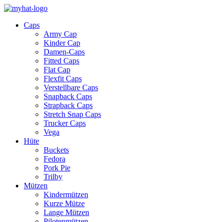
Caps
Army Cap
Kinder Cap
Damen-Caps
Fitted Caps
Flat Cap
Flexfit Caps
Verstellbare Caps
Snapback Caps
Strapback Caps
Stretch Snap Caps
Trucker Caps
Vega
Hüte
Buckets
Fedora
Pork Pie
Trilby
Mützen
Kindermützen
Kurze Mütze
Lange Mützen
Pilotenmützen