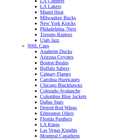
LA Clippers
LA Lakers
Miami Heat
Milwaukee Bucks
New York Knicks
Philadelphia 76ers
Toronto Raptors
Utah Jazz
NHL Caps
Anaheim Ducks
Arizona Coyotes
Boston Bruins
Buffalo Sabers
Calgary Flames
Carolina Hurricanes
Chicago Blackhawks
Colorado Avalanche
Columbus Blue Jackets
Dallas Stars
Detroit Red Wings
Edmonton Oilers
Florida Panthers
LA Kings
Las Vegas Knights
Montreal Canadiens