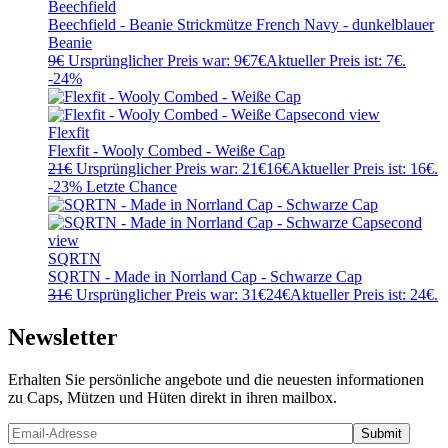
Beechfield
Beechfield - Beanie Strickmütze French Navy - dunkelblauer
Beanie
9
€
Ursprünglicher Preis war: 9€
7
€
Aktueller Preis ist: 7€.
-24%
Flexfit
Flexfit - Wooly Combed - Weiße Cap
21
€
Ursprünglicher Preis war: 21€
16
€
Aktueller Preis ist: 16€.
-23%
Letzte Chance
SQRTN
SQRTN - Made in Norrland Cap - Schwarze Cap
31
€
Ursprünglicher Preis war: 31€
24
€
Aktueller Preis ist: 24€.
Newsletter
Erhalten Sie persönliche angebote und die neuesten informationen
zu Caps, Mützen und Hüten direkt in ihren mailbox.