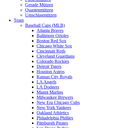
Gerade Mützen
Quastenmützen
Umschlagmützen
Team
Baseball Caps (MLB)
Atlanta Braves
Baltimore Orioles
Boston Red Sox
Chicago White Sox
Cincinnati Reds
Cleveland Guardians
Colorado Rockies
Detroit Tigers
Houston Astros
Kansas City Royals
LA Angels
LA Dodgers
Miami Marlins
Milwaukee Brewers
New Era Chicago Cubs
New York Yankees
Oakland Athletics
Philadelphia Phillies
Pittsburgh Pirates