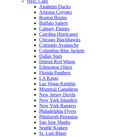
NHL Caps
Anaheim Ducks
Arizona Coyotes
Boston Bruins
Buffalo Sabers
Calgary Flames
Carolina Hurricanes
Chicago Blackhawks
Colorado Avalanche
Columbus Blue Jackets
Dallas Stars
Detroit Red Wings
Edmonton Oilers
Florida Panthers
LA Kings
Las Vegas Knights
Montreal Canadiens
New Jersey Devils
New York Islanders
New York Rangers
Philadelphia Flyers
Pittsburgh Penguins
San Jose Sharks
Seattle Kraken
St. Luis Blues