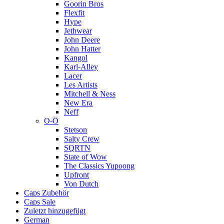
Goorin Bros
Flexfit
Hype
Jethwear
John Deere
John Hatter
Kangol
Karl-Alley
Lacer
Les Artists
Mitchell & Ness
New Era
Neff
O-Ö
Stetson
Salty Crew
SQRTN
State of Wow
The Classics Yupoong
Upfront
Von Dutch
Caps Zubehör
Caps Sale
Zuletzt hinzugefügt
German