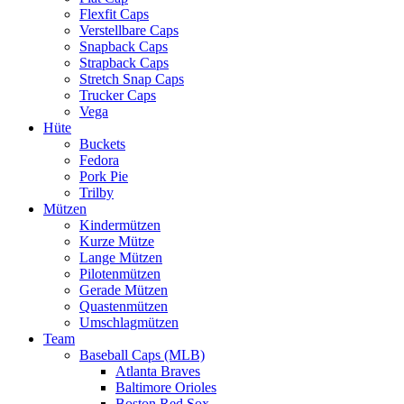
Flexfit Caps
Verstellbare Caps
Snapback Caps
Strapback Caps
Stretch Snap Caps
Trucker Caps
Vega
Hüte
Buckets
Fedora
Pork Pie
Trilby
Mützen
Kindermützen
Kurze Mütze
Lange Mützen
Pilotenmützen
Gerade Mützen
Quastenmützen
Umschlagmützen
Team
Baseball Caps (MLB)
Atlanta Braves
Baltimore Orioles
Boston Red Sox