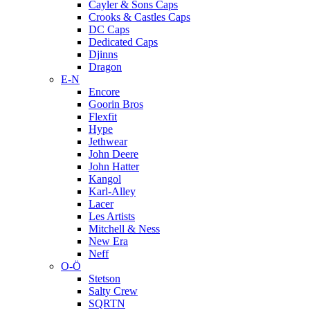
Cayler & Sons Caps
Crooks & Castles Caps
DC Caps
Dedicated Caps
Djinns
Dragon
E-N
Encore
Goorin Bros
Flexfit
Hype
Jethwear
John Deere
John Hatter
Kangol
Karl-Alley
Lacer
Les Artists
Mitchell & Ness
New Era
Neff
O-Ö
Stetson
Salty Crew
SQRTN