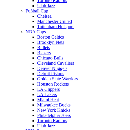
Toronto Raptors
Utah Jazz
Fußball Cap
Chelsea
Manchester United
Tottenham Hotspurs
NBA Caps
Boston Celtics
Brooklyn Nets
Bullets
Blazers
Chicago Bulls
Cleveland Cavaliers
Denver Nuggets
Detroit Pistons
Golden State Warriors
Houston Rockets
LA Clippers
LA Lakers
Miami Heat
Milwaukee Bucks
New York Knicks
Philadelphia 76ers
Toronto Raptors
Utah Jazz