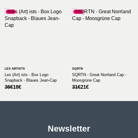
-50%
-32%
LES ARTISTS
SQRTN
Les (Art) ists - Box Logo
SQRTN - Great Norrland Cap -
Snapback - Blaues Jean-Cap
Moosgrüne Cap
Ursprünglicher
Aktueller
Ursprünglicher
Aktueller
36
€
18
€
31
€
21
€
Preis
Preis
Preis
Preis
war:
ist:
war:
ist:
36€
18€.
31€
21€.
Newsletter