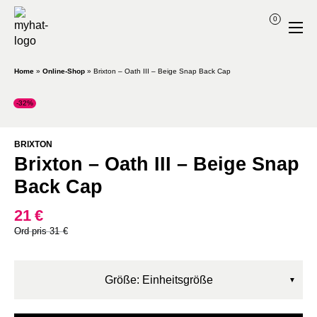
0
Home
»
Online-Shop
»
Brixton – Oath III – Beige Snap Back Cap
-32%
BRIXTON
Brixton – Oath III – Beige Snap
Back Cap
21
€
Ursprünglicher
Aktueller
31
€
Preis
Preis
war:
ist:
31€
21€.
Größe: Einheitsgröße