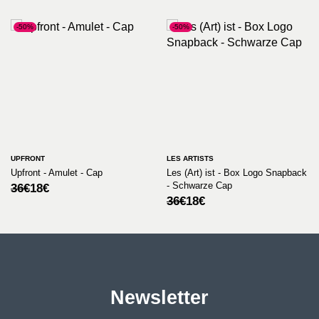
-50%
-50%
UPFRONT
LES ARTISTS
Upfront - Amulet - Cap
Les (Art) ist - Box Logo Snapback
- Schwarze Cap
Ursprünglicher
Aktueller
36
€
18
€
Preis
Preis
Ursprünglicher
Aktueller
36
€
18
€
war:
ist:
Preis
Preis
36€
18€.
war:
ist:
36€
18€.
Newsletter