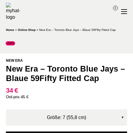
0
Home
»
Online-Shop
»
New Era – Toronto Blue Jays – Blaue 59Fifty Fitted Cap
-24%
NEW ERA
New Era – Toronto Blue Jays –
Blaue 59Fifty Fitted Cap
34
€
Ursprünglicher
Aktueller
45
€
Preis
Preis
war:
ist:
45€
34€.
Größe: 7 (55,8 cm)