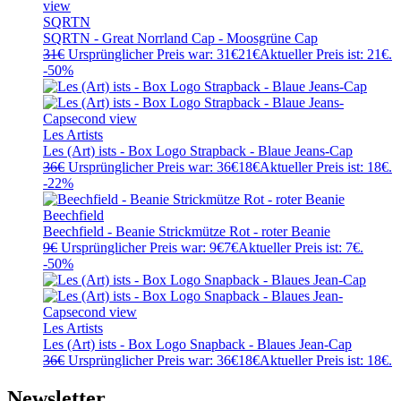
SQRTN
SQRTN - Great Norrland Cap - Moosgrüne Cap
31
€
Ursprünglicher Preis war: 31€
21
€
Aktueller Preis ist: 21€.
-50%
Les Artists
Les (Art) ists - Box Logo Strapback - Blaue Jeans-Cap
36
€
Ursprünglicher Preis war: 36€
18
€
Aktueller Preis ist: 18€.
-22%
Beechfield
Beechfield - Beanie Strickmütze Rot - roter Beanie
9
€
Ursprünglicher Preis war: 9€
7
€
Aktueller Preis ist: 7€.
-50%
Les Artists
Les (Art) ists - Box Logo Snapback - Blaues Jean-Cap
36
€
Ursprünglicher Preis war: 36€
18
€
Aktueller Preis ist: 18€.
Newsletter