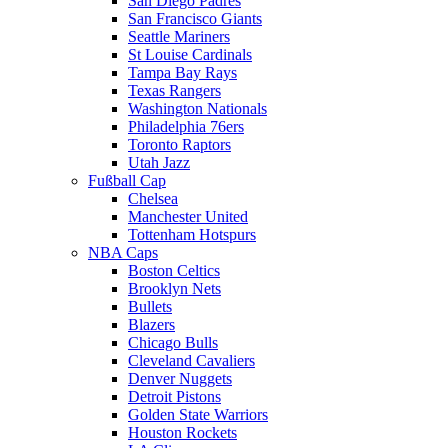
San Diego Padres
San Francisco Giants
Seattle Mariners
St Louise Cardinals
Tampa Bay Rays
Texas Rangers
Washington Nationals
Philadelphia 76ers
Toronto Raptors
Utah Jazz
Fußball Cap
Chelsea
Manchester United
Tottenham Hotspurs
NBA Caps
Boston Celtics
Brooklyn Nets
Bullets
Blazers
Chicago Bulls
Cleveland Cavaliers
Denver Nuggets
Detroit Pistons
Golden State Warriors
Houston Rockets