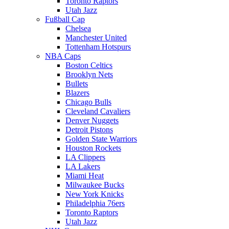
Toronto Raptors
Utah Jazz
Fußball Cap
Chelsea
Manchester United
Tottenham Hotspurs
NBA Caps
Boston Celtics
Brooklyn Nets
Bullets
Blazers
Chicago Bulls
Cleveland Cavaliers
Denver Nuggets
Detroit Pistons
Golden State Warriors
Houston Rockets
LA Clippers
LA Lakers
Miami Heat
Milwaukee Bucks
New York Knicks
Philadelphia 76ers
Toronto Raptors
Utah Jazz