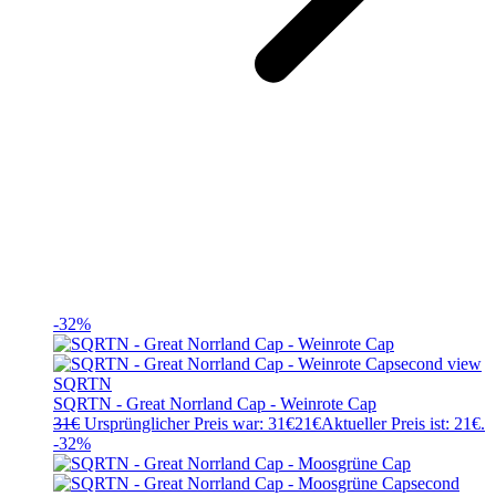
-32%
SQRTN
SQRTN - Great Norrland Cap - Weinrote Cap
31
€
Ursprünglicher Preis war: 31€
21
€
Aktueller Preis ist: 21€.
-32%