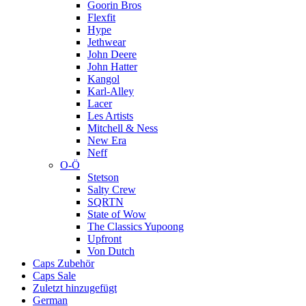
Goorin Bros
Flexfit
Hype
Jethwear
John Deere
John Hatter
Kangol
Karl-Alley
Lacer
Les Artists
Mitchell & Ness
New Era
Neff
O-Ö
Stetson
Salty Crew
SQRTN
State of Wow
The Classics Yupoong
Upfront
Von Dutch
Caps Zubehör
Caps Sale
Zuletzt hinzugefügt
German