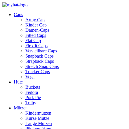
Caps
Army Cap
Kinder Cap
Damen-Caps
Fitted Caps
Flat Cap
Flexfit Caps
Verstellbare Caps
Snapback Caps
Strapback Caps
Stretch Snap Caps
Trucker Caps
Vega
Hüte
Buckets
Fedora
Pork Pie
Trilby
Mützen
Kindermützen
Kurze Mütze
Lange Mützen
Pilotenmützen