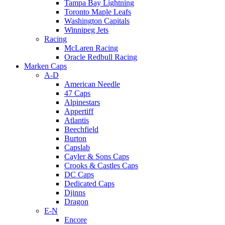
Tampa Bay Lightning
Toronto Maple Leafs
Washington Capitals
Winnipeg Jets
Racing
McLaren Racing
Oracle Redbull Racing
Marken Caps
A-D
American Needle
47 Caps
Alpinestars
Appertiff
Atlantis
Beechfield
Burton
Capslab
Cayler & Sons Caps
Crooks & Castles Caps
DC Caps
Dedicated Caps
Djinns
Dragon
E-N
Encore