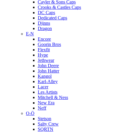
Cayler & Sons Caps
Crooks & Castles Caps
DC Caps
Dedicated Caps
Djinns
Dragon
E-N
Encore
Goorin Bros
Flexfit
Hype
Jethwear
John Deere
John Hatter
Kangol
Karl-Alley
Lacer
Les Artists
Mitchell & Ness
New Era
Neff
O-Ö
Stetson
Salty Crew
SQRTN