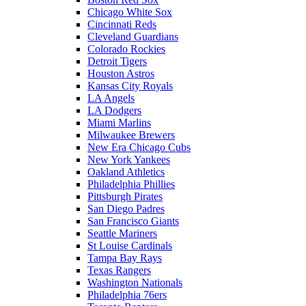
Chicago White Sox
Cincinnati Reds
Cleveland Guardians
Colorado Rockies
Detroit Tigers
Houston Astros
Kansas City Royals
LA Angels
LA Dodgers
Miami Marlins
Milwaukee Brewers
New Era Chicago Cubs
New York Yankees
Oakland Athletics
Philadelphia Phillies
Pittsburgh Pirates
San Diego Padres
San Francisco Giants
Seattle Mariners
St Louise Cardinals
Tampa Bay Rays
Texas Rangers
Washington Nationals
Philadelphia 76ers