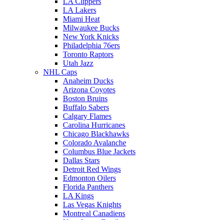
LA Clippers
LA Lakers
Miami Heat
Milwaukee Bucks
New York Knicks
Philadelphia 76ers
Toronto Raptors
Utah Jazz
NHL Caps
Anaheim Ducks
Arizona Coyotes
Boston Bruins
Buffalo Sabers
Calgary Flames
Carolina Hurricanes
Chicago Blackhawks
Colorado Avalanche
Columbus Blue Jackets
Dallas Stars
Detroit Red Wings
Edmonton Oilers
Florida Panthers
LA Kings
Las Vegas Knights
Montreal Canadiens