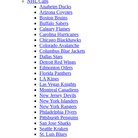
NHL Caps
Anaheim Ducks
Arizona Coyotes
Boston Bruins
Buffalo Sabers
Calgary Flames
Carolina Hurricanes
Chicago Blackhawks
Colorado Avalanche
Columbus Blue Jackets
Dallas Stars
Detroit Red Wings
Edmonton Oilers
Florida Panthers
LA Kings
Las Vegas Knights
Montreal Canadiens
New Jersey Devils
New York Islanders
New York Rangers
Philadelphia Flyers
Pittsburgh Penguins
San Jose Sharks
Seattle Kraken
St. Luis Blues