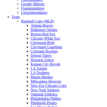
Gerade Mützen
Quastenmützen
Umschlagmützen
Team
Baseball Caps (MLB)
Atlanta Braves
Baltimore Orioles
Boston Red Sox
Chicago White Sox
Cincinnati Reds
Cleveland Guardians
Colorado Rockies
Detroit Tigers
Houston Astros
Kansas City Royals
LA Angels
LA Dodgers
Miami Marlins
Milwaukee Brewers
New Era Chicago Cubs
New York Yankees
Oakland Athletics
Philadelphia Phillies
Pittsburgh Pirates