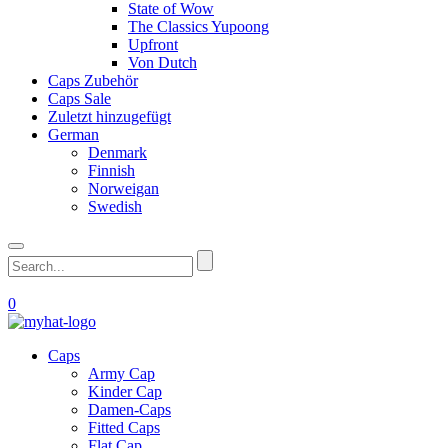
State of Wow
The Classics Yupoong
Upfront
Von Dutch
Caps Zubehör
Caps Sale
Zuletzt hinzugefügt
German
Denmark
Finnish
Norweigan
Swedish
0
Caps
Army Cap
Kinder Cap
Damen-Caps
Fitted Caps
Flat Cap