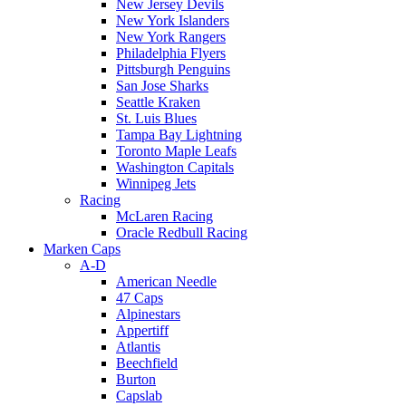
New Jersey Devils
New York Islanders
New York Rangers
Philadelphia Flyers
Pittsburgh Penguins
San Jose Sharks
Seattle Kraken
St. Luis Blues
Tampa Bay Lightning
Toronto Maple Leafs
Washington Capitals
Winnipeg Jets
Racing
McLaren Racing
Oracle Redbull Racing
Marken Caps
A-D
American Needle
47 Caps
Alpinestars
Appertiff
Atlantis
Beechfield
Burton
Capslab