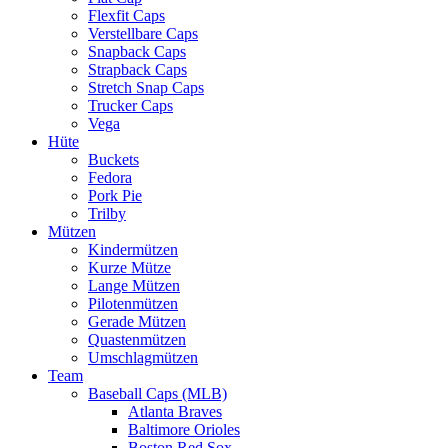
Flexfit Caps
Verstellbare Caps
Snapback Caps
Strapback Caps
Stretch Snap Caps
Trucker Caps
Vega
Hüte
Buckets
Fedora
Pork Pie
Trilby
Mützen
Kindermützen
Kurze Mütze
Lange Mützen
Pilotenmützen
Gerade Mützen
Quastenmützen
Umschlagmützen
Team
Baseball Caps (MLB)
Atlanta Braves
Baltimore Orioles
Boston Red Sox