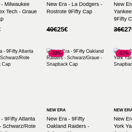
 - Milwaukee
New Era - La Dodgers -
New Er
ex Tech - Graue
Rostrote 9Fifty Cap
Yankees
ap
9Fifty 
nglicher
ler
Ursprünglicher
Aktueller
Urspr
Aktuel
€
40
€
25
€
36
€
27
Preis
Preis
Preis
Preis
war:
ist:
war:
ist:
40€
25€.
36€
27€.
-39%
-33%
NEW ERA
NEW ER
- 9Fifty Atlanta
New Era - 9Fifty
New Era
- Schwarz/Rote
Oakland Raiders -
York Ya