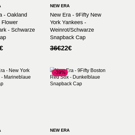
A
NEW ERA
a - Oakland
New Era - 9Fifty New
 Flower
York Yankees -
rk - Schwarze
Weinrot/Schwarze
Cap
Snapback Cap
ünglicher
ler
Ursprünglicher
Aktueller
€
36
€
22
€
Preis
Preis
war:
ist:
36€
22€.
-39%
A
NEW ERA