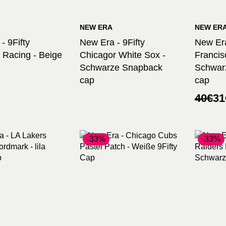
NEW ERA
NEW ER
- 9Fifty
New Era - 9Fifty
New Era
 Racing - Beige
Chicagor White Sox -
Francis
Schwarze Snapback
Schwar
cap
cap
Urspr
Aktuel
40
€
31
Preis
Preis
war:
ist:
40€
31€.
-33%
-33%