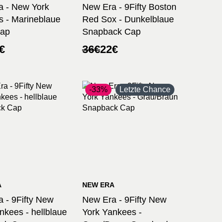
a - New York
New Era - 9Fifty Boston
 - Marineblaue
Red Sox - Dunkelblaue
Cap
Snapback Cap
ünglicher
ler
Ursprünglicher
Aktueller
€
36
€
22
€
Preis
Preis
war:
ist:
36€
22€.
-33%
Letzte Chance
A
NEW ERA
 - 9Fifty New
New Era - 9Fifty New
nkees - hellblaue
York Yankees -