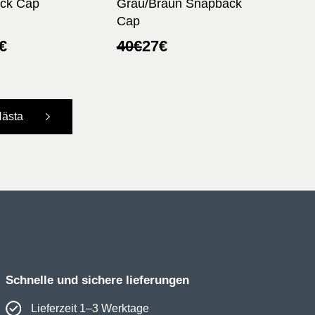
ck Cap
Grau/Braun Snapback
Cap
ünglicher
ler
Ursprünglicher
Aktueller
€
40
€
27
€
Preis
Preis
war:
ist:
40€
27€.
ästa
Schnelle und sichere lieferungen
Lieferzeit 1–3 Werktage