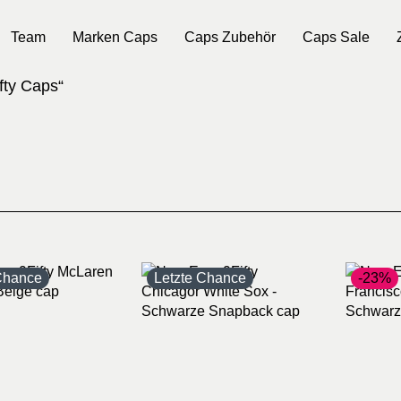
Team
Marken Caps
Caps Zubehör
Caps Sale
fty Caps“
Chance
Letzte Chance
-23%