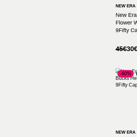
NEW ERA
New Era 
Flower W
9Fifty C
Ursprü
Aktuel
45
€
30
Preis
Preis
war:
ist:
45€
30€.
-40%
NEW ERA