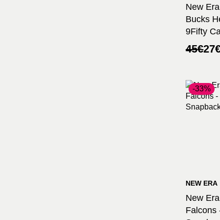
New Era
Bucks H
9Fifty C
Ursprü
Aktuel
45
€
27
Preis
Preis
war:
ist:
45€
27€.
-33%
NEW ERA
New Era 
Falcons 