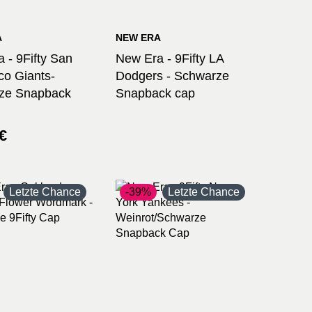
A
NEW ERA
 - 9Fifty San
New Era - 9Fifty LA
co Giants-
Dodgers - Schwarze
ze Snapback
Snapback cap
ünglicher
ler
€
Letzte Chance
-39%
Letzte Chance