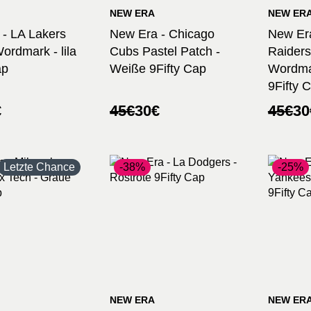
NEW ERA
NEW ER
- LA Lakers
New Era - Chicago
New Er
ordmark - lila
Cubs Pastel Patch -
Raiders
ap
Weiße 9Fifty Cap
Wordma
9Fifty 
nglicher
ler
Ursprünglicher
Aktueller
Urspr
Aktuel
€
45
€
30
€
45
€
30
Preis
Preis
Preis
Preis
war:
ist:
war:
ist:
45€
30€.
45€
30€.
Letzte Chance
-38%
-25%
NEW ERA
NEW ER