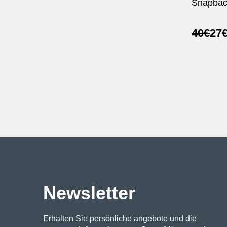
Snapbac
Ursprü
Aktuel
40
€
27
Preis
Preis
war:
ist:
40€
27€.
Newsletter
Erhalten Sie persönliche angebote und die