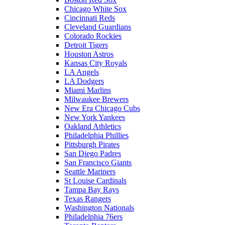
Chicago White Sox
Cincinnati Reds
Cleveland Guardians
Colorado Rockies
Detroit Tigers
Houston Astros
Kansas City Royals
LA Angels
LA Dodgers
Miami Marlins
Milwaukee Brewers
New Era Chicago Cubs
New York Yankees
Oakland Athletics
Philadelphia Phillies
Pittsburgh Pirates
San Diego Padres
San Francisco Giants
Seattle Mariners
St Louise Cardinals
Tampa Bay Rays
Texas Rangers
Washington Nationals
Philadelphia 76ers