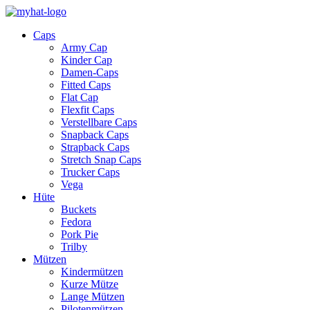
Caps
Army Cap
Kinder Cap
Damen-Caps
Fitted Caps
Flat Cap
Flexfit Caps
Verstellbare Caps
Snapback Caps
Strapback Caps
Stretch Snap Caps
Trucker Caps
Vega
Hüte
Buckets
Fedora
Pork Pie
Trilby
Mützen
Kindermützen
Kurze Mütze
Lange Mützen
Pilotenmützen