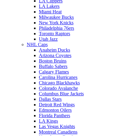
LA Clippers
LA Lakers
Miami Heat
Milwaukee Bucks
New York Knicks
Philadelphia 76ers
Toronto Raptors
Utah Jazz
NHL Caps
Anaheim Ducks
Arizona Coyotes
Boston Bruins
Buffalo Sabers
Calgary Flames
Carolina Hurricanes
Chicago Blackhawks
Colorado Avalanche
Columbus Blue Jackets
Dallas Stars
Detroit Red Wings
Edmonton Oilers
Florida Panthers
LA Kings
Las Vegas Knights
Montreal Canadiens