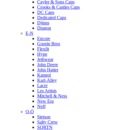
Cayler & Sons Caps
Crooks & Castles Caps
DC Caps
Dedicated Caps
Djinns
Dragon
E-N
Encore
Goorin Bros
Flexfit
Hype
Jethwear
John Deere
John Hatter
Kangol
Karl-Alley
Lacer
Les Artists
Mitchell & Ness
New Era
Neff
O-Ö
Stetson
Salty Crew
SQRTN