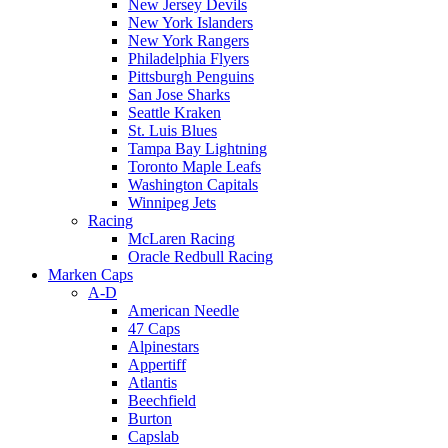
New Jersey Devils
New York Islanders
New York Rangers
Philadelphia Flyers
Pittsburgh Penguins
San Jose Sharks
Seattle Kraken
St. Luis Blues
Tampa Bay Lightning
Toronto Maple Leafs
Washington Capitals
Winnipeg Jets
Racing
McLaren Racing
Oracle Redbull Racing
Marken Caps
A-D
American Needle
47 Caps
Alpinestars
Appertiff
Atlantis
Beechfield
Burton
Capslab