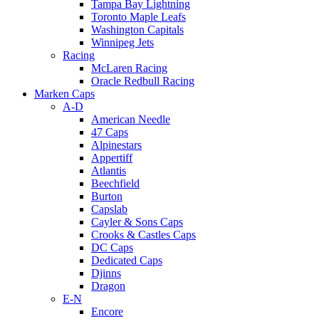
Tampa Bay Lightning
Toronto Maple Leafs
Washington Capitals
Winnipeg Jets
Racing
McLaren Racing
Oracle Redbull Racing
Marken Caps
A-D
American Needle
47 Caps
Alpinestars
Appertiff
Atlantis
Beechfield
Burton
Capslab
Cayler & Sons Caps
Crooks & Castles Caps
DC Caps
Dedicated Caps
Djinns
Dragon
E-N
Encore