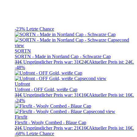
-23%
Letzte Chance
SQRTN
SQRTN - Made in Norrland Cap - Schwarze Cap
31
€
Ursprünglicher Preis war: 31€
24
€
Aktueller Preis ist: 24€.
-48%
Upfront
Upfront - OFF Gold, weiße Cap
31
€
Ursprünglicher Preis war: 31€
16
€
Aktueller Preis ist: 16€.
-24%
Flexfit
Flexfit - Wooly Combed - Blaue Cap
21
€
Ursprünglicher Preis war: 21€
16
€
Aktueller Preis ist: 16€.
-68%
Letzte Chance