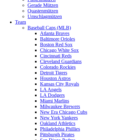
Gerade Mützen
Quastenmützen
Umschlagmützen
Team
Baseball Caps (MLB)
Atlanta Braves
Baltimore Orioles
Boston Red Sox
Chicago White Sox
Cincinnati Reds
Cleveland Guardians
Colorado Rockies
Detroit Tigers
Houston Astros
Kansas City Royals
LA Angels
LA Dodgers
Miami Marlins
Milwaukee Brewers
New Era Chicago Cubs
New York Yankees
Oakland Athletics
Philadelphia Phillies
Pittsburgh Pirates