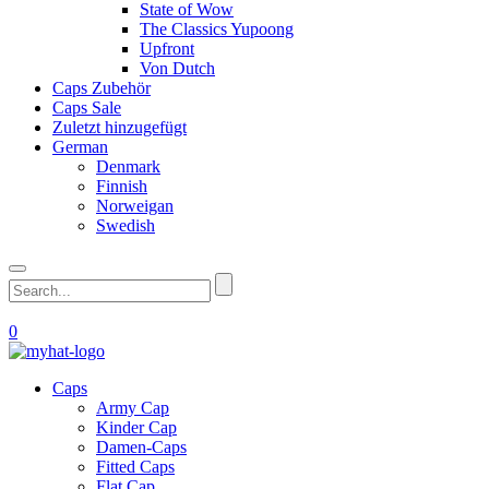
State of Wow
The Classics Yupoong
Upfront
Von Dutch
Caps Zubehör
Caps Sale
Zuletzt hinzugefügt
German
Denmark
Finnish
Norweigan
Swedish
0
Caps
Army Cap
Kinder Cap
Damen-Caps
Fitted Caps
Flat Cap