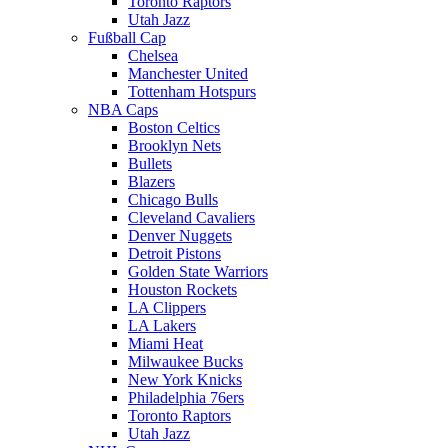
Toronto Raptors
Utah Jazz
Fußball Cap
Chelsea
Manchester United
Tottenham Hotspurs
NBA Caps
Boston Celtics
Brooklyn Nets
Bullets
Blazers
Chicago Bulls
Cleveland Cavaliers
Denver Nuggets
Detroit Pistons
Golden State Warriors
Houston Rockets
LA Clippers
LA Lakers
Miami Heat
Milwaukee Bucks
New York Knicks
Philadelphia 76ers
Toronto Raptors
Utah Jazz