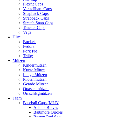
Flexfit Caps
Verstellbare Caps
Snapback Caps
Strapback Caps
Stretch Snap Caps
Trucker Caps
Vega
Hüte
Buckets
Fedora
Pork Pie
Trilby
Mützen
Kindermützen
Kurze Mütze
Lange Mützen
Pilotenmützen
Gerade Mützen
Quastenmützen
Umschlagmützen
Team
Baseball Caps (MLB)
Atlanta Braves
Baltimore Orioles
Boston Red Sox