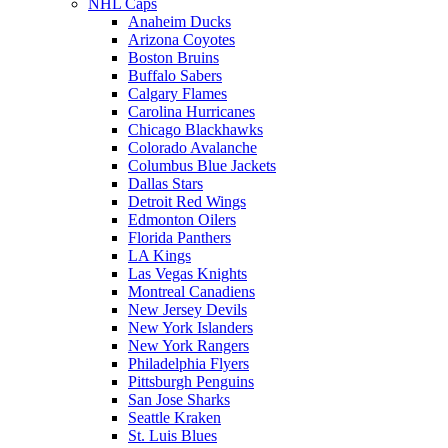
NHL Caps
Anaheim Ducks
Arizona Coyotes
Boston Bruins
Buffalo Sabers
Calgary Flames
Carolina Hurricanes
Chicago Blackhawks
Colorado Avalanche
Columbus Blue Jackets
Dallas Stars
Detroit Red Wings
Edmonton Oilers
Florida Panthers
LA Kings
Las Vegas Knights
Montreal Canadiens
New Jersey Devils
New York Islanders
New York Rangers
Philadelphia Flyers
Pittsburgh Penguins
San Jose Sharks
Seattle Kraken
St. Luis Blues