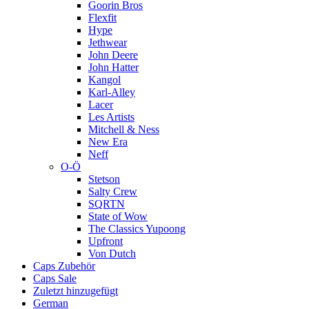
Goorin Bros
Flexfit
Hype
Jethwear
John Deere
John Hatter
Kangol
Karl-Alley
Lacer
Les Artists
Mitchell & Ness
New Era
Neff
O-Ö
Stetson
Salty Crew
SQRTN
State of Wow
The Classics Yupoong
Upfront
Von Dutch
Caps Zubehör
Caps Sale
Zuletzt hinzugefügt
German