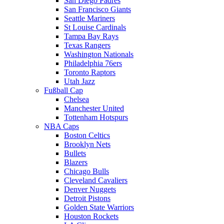
San Diego Padres
San Francisco Giants
Seattle Mariners
St Louise Cardinals
Tampa Bay Rays
Texas Rangers
Washington Nationals
Philadelphia 76ers
Toronto Raptors
Utah Jazz
Fußball Cap
Chelsea
Manchester United
Tottenham Hotspurs
NBA Caps
Boston Celtics
Brooklyn Nets
Bullets
Blazers
Chicago Bulls
Cleveland Cavaliers
Denver Nuggets
Detroit Pistons
Golden State Warriors
Houston Rockets