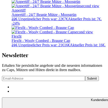
Appertiff
Appertiff - 24/7 Beanie Mütze - Moosgrün
22
€
Ursprünglicher Preis war: 22€
7
€
Aktueller Preis ist: 7€.
-24%
Flexfit
Flexfit - Wooly Combed - Braune Cap
21
€
Ursprünglicher Preis war: 21€
16
€
Aktueller Preis ist: 16€.
Newsletter
Erhalten Sie persönliche angebote und die neuesten informationen
zu Caps, Mützen und Hüten direkt in ihren mailbox.
Kundendien