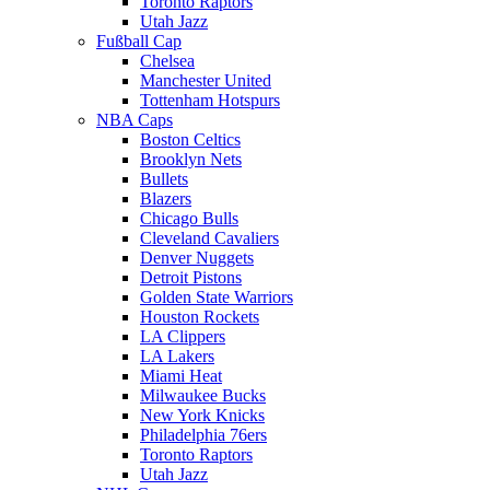
Toronto Raptors
Utah Jazz
Fußball Cap
Chelsea
Manchester United
Tottenham Hotspurs
NBA Caps
Boston Celtics
Brooklyn Nets
Bullets
Blazers
Chicago Bulls
Cleveland Cavaliers
Denver Nuggets
Detroit Pistons
Golden State Warriors
Houston Rockets
LA Clippers
LA Lakers
Miami Heat
Milwaukee Bucks
New York Knicks
Philadelphia 76ers
Toronto Raptors
Utah Jazz