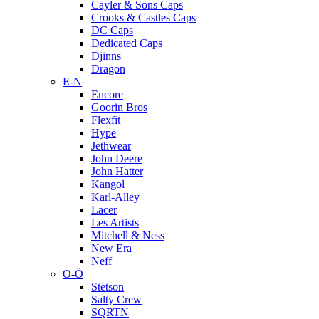
Cayler & Sons Caps
Crooks & Castles Caps
DC Caps
Dedicated Caps
Djinns
Dragon
E-N
Encore
Goorin Bros
Flexfit
Hype
Jethwear
John Deere
John Hatter
Kangol
Karl-Alley
Lacer
Les Artists
Mitchell & Ness
New Era
Neff
O-Ö
Stetson
Salty Crew
SQRTN