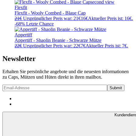
Flexfit
Flexfit - Wooly Combed - Blaue Cap
21
€
Ursprünglicher Preis war: 21€
16
€
Aktueller Preis ist: 16€.
-68%
Letzte Chance
Appertiff
Appertiff - Shaolin Beanie - Schwarze Mütze
22
€
Ursprünglicher Preis war: 22€
7
€
Aktueller Preis ist: 7€.
Newsletter
Erhalten Sie persönliche angebote und die neuesten informationen
zu Caps, Mützen und Hüten direkt in ihren mailbox.
Kundendien