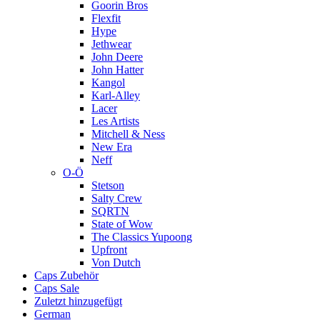
Goorin Bros
Flexfit
Hype
Jethwear
John Deere
John Hatter
Kangol
Karl-Alley
Lacer
Les Artists
Mitchell & Ness
New Era
Neff
O-Ö
Stetson
Salty Crew
SQRTN
State of Wow
The Classics Yupoong
Upfront
Von Dutch
Caps Zubehör
Caps Sale
Zuletzt hinzugefügt
German