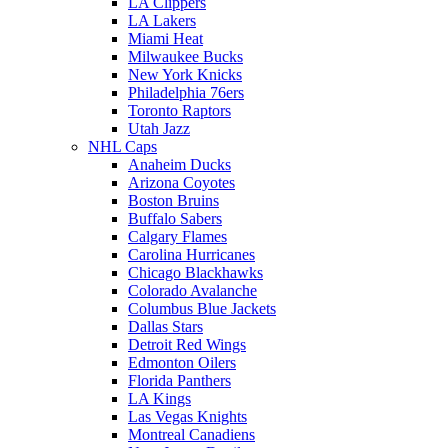
LA Clippers
LA Lakers
Miami Heat
Milwaukee Bucks
New York Knicks
Philadelphia 76ers
Toronto Raptors
Utah Jazz
NHL Caps
Anaheim Ducks
Arizona Coyotes
Boston Bruins
Buffalo Sabers
Calgary Flames
Carolina Hurricanes
Chicago Blackhawks
Colorado Avalanche
Columbus Blue Jackets
Dallas Stars
Detroit Red Wings
Edmonton Oilers
Florida Panthers
LA Kings
Las Vegas Knights
Montreal Canadiens