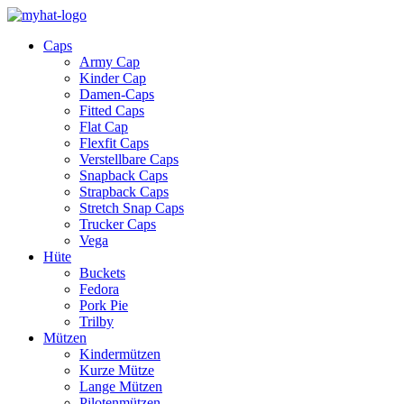
Caps
Army Cap
Kinder Cap
Damen-Caps
Fitted Caps
Flat Cap
Flexfit Caps
Verstellbare Caps
Snapback Caps
Strapback Caps
Stretch Snap Caps
Trucker Caps
Vega
Hüte
Buckets
Fedora
Pork Pie
Trilby
Mützen
Kindermützen
Kurze Mütze
Lange Mützen
Pilotenmützen