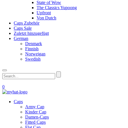
State of Wow
The Classics Yupoong
Upfront
Von Dutch
Caps Zubehör
Caps Sale
Zuletzt hinzugefügt
German
Denmark
Finnish
Norweigan
Swedish
0
Caps
Army Cap
Kinder Cap
Damen-Caps
Fitted Caps
Flat Cap