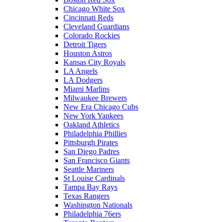
Chicago White Sox
Cincinnati Reds
Cleveland Guardians
Colorado Rockies
Detroit Tigers
Houston Astros
Kansas City Royals
LA Angels
LA Dodgers
Miami Marlins
Milwaukee Brewers
New Era Chicago Cubs
New York Yankees
Oakland Athletics
Philadelphia Phillies
Pittsburgh Pirates
San Diego Padres
San Francisco Giants
Seattle Mariners
St Louise Cardinals
Tampa Bay Rays
Texas Rangers
Washington Nationals
Philadelphia 76ers