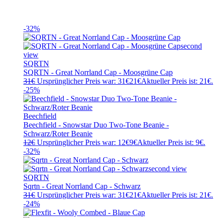
-32%
SQRTN
SQRTN - Great Norrland Cap - Moosgrüne Cap
31
€
Ursprünglicher Preis war: 31€
21
€
Aktueller Preis ist: 21€.
-25%
Beechfield
Beechfield - Snowstar Duo Two-Tone Beanie -
Schwarz/Roter Beanie
12
€
Ursprünglicher Preis war: 12€
9
€
Aktueller Preis ist: 9€.
-32%
SQRTN
Sqrtn - Great Norrland Cap - Schwarz
31
€
Ursprünglicher Preis war: 31€
21
€
Aktueller Preis ist: 21€.
-24%