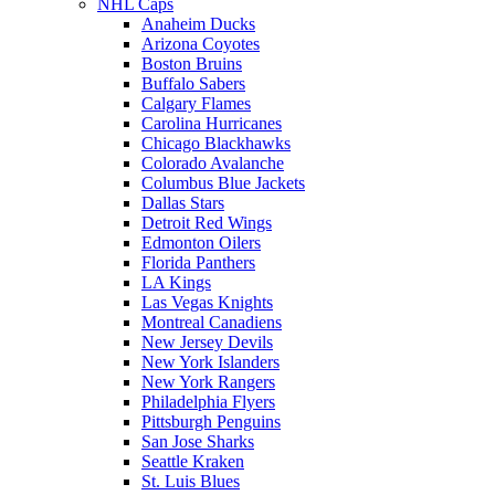
NHL Caps
Anaheim Ducks
Arizona Coyotes
Boston Bruins
Buffalo Sabers
Calgary Flames
Carolina Hurricanes
Chicago Blackhawks
Colorado Avalanche
Columbus Blue Jackets
Dallas Stars
Detroit Red Wings
Edmonton Oilers
Florida Panthers
LA Kings
Las Vegas Knights
Montreal Canadiens
New Jersey Devils
New York Islanders
New York Rangers
Philadelphia Flyers
Pittsburgh Penguins
San Jose Sharks
Seattle Kraken
St. Luis Blues