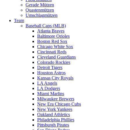
Gerade Mützen
Quastenmützen
Umschlagmützen
Team
Baseball Caps (MLB)
Atlanta Braves
Baltimore Orioles
Boston Red Sox
Chicago White Sox
Cincinnati Reds
Cleveland Guardians
Colorado Rockies
Detroit Tigers
Houston Astros
Kansas City Royals
LA Angels
LA Dodgers
Miami Marlins
Milwaukee Brewers
New Era Chicago Cubs
New York Yankees
Oakland Athletics
Philadelphia Phillies
Pittsburgh Pirates