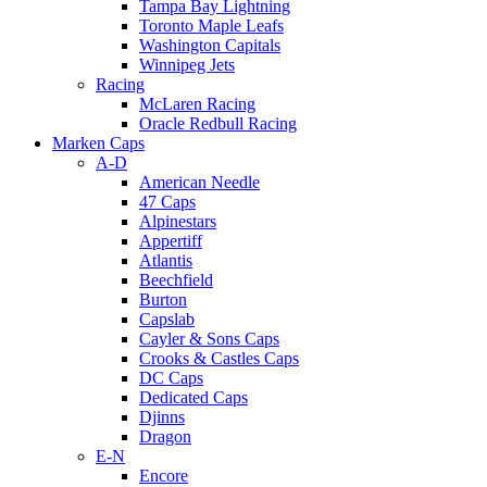
Tampa Bay Lightning
Toronto Maple Leafs
Washington Capitals
Winnipeg Jets
Racing
McLaren Racing
Oracle Redbull Racing
Marken Caps
A-D
American Needle
47 Caps
Alpinestars
Appertiff
Atlantis
Beechfield
Burton
Capslab
Cayler & Sons Caps
Crooks & Castles Caps
DC Caps
Dedicated Caps
Djinns
Dragon
E-N
Encore