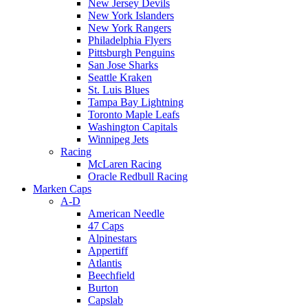
New Jersey Devils
New York Islanders
New York Rangers
Philadelphia Flyers
Pittsburgh Penguins
San Jose Sharks
Seattle Kraken
St. Luis Blues
Tampa Bay Lightning
Toronto Maple Leafs
Washington Capitals
Winnipeg Jets
Racing
McLaren Racing
Oracle Redbull Racing
Marken Caps
A-D
American Needle
47 Caps
Alpinestars
Appertiff
Atlantis
Beechfield
Burton
Capslab