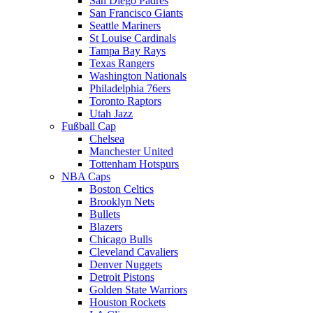
San Diego Padres
San Francisco Giants
Seattle Mariners
St Louise Cardinals
Tampa Bay Rays
Texas Rangers
Washington Nationals
Philadelphia 76ers
Toronto Raptors
Utah Jazz
Fußball Cap
Chelsea
Manchester United
Tottenham Hotspurs
NBA Caps
Boston Celtics
Brooklyn Nets
Bullets
Blazers
Chicago Bulls
Cleveland Cavaliers
Denver Nuggets
Detroit Pistons
Golden State Warriors
Houston Rockets