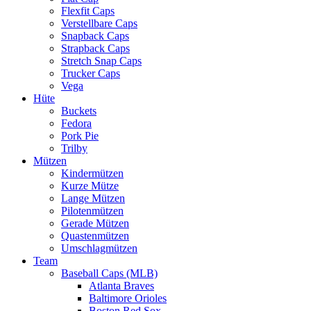
Flexfit Caps
Verstellbare Caps
Snapback Caps
Strapback Caps
Stretch Snap Caps
Trucker Caps
Vega
Hüte
Buckets
Fedora
Pork Pie
Trilby
Mützen
Kindermützen
Kurze Mütze
Lange Mützen
Pilotenmützen
Gerade Mützen
Quastenmützen
Umschlagmützen
Team
Baseball Caps (MLB)
Atlanta Braves
Baltimore Orioles
Boston Red Sox