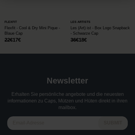
FLEXFIT
LES ARTISTS
Flexfit - Cool & Dry Mini Pique -
Les (Art) ist - Box Logo Snapback
Blaue Cap
- Schwarze Cap
Ursprünglicher
Aktueller
Ursprünglicher
Aktueller
22
€
17
€
36
€
18
€
Preis
Preis
Preis
Preis
war:
ist:
war:
ist:
22€
17€.
36€
18€.
Newsletter
Erhalten Sie persönliche angebote und die neuesten
informationen zu Caps, Mützen und Hüten direkt in ihren
mailbox.