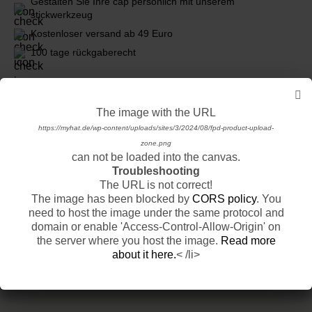
Gestalten Sie Ihre cap persönlich mit unserem
stickwerkzeug
Kostenloser versand ab 49 Euro
100 tage rückgaberecht
Beschreibung
The image with the URL
The image with the URL
Mehr ansehen von 47 Caps
https://myhat.de/wp-content/uploads/sites/3/2024/08/fpd-product-basic-product-
https://myhat.de/wp-content/uploads/sites/3/2024/08/fpd-product-upload-
base-1.png
zone.png
can not be loaded into the canvas.
can not be loaded into the canvas.
Troubleshooting
Troubleshooting
Verwandte produkte
The URL is not correct!
The URL is not correct!
The image has been blocked by
The image has been blocked by
CORS policy
CORS policy
. You
. You
ALLE CAPS ANSEHEN
need to host the image under the same protocol and
need to host the image under the same protocol and
domain or enable 'Access-Control-Allow-Origin' on
domain or enable 'Access-Control-Allow-Origin' on
-23%
Letzte Chance
-50%
the server where you host the image.
the server where you host the image.
Read more
Read more
about it here.
about it here.
< /li>
< /li>