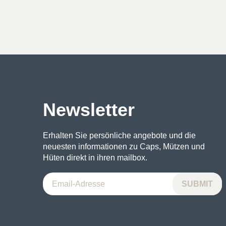
Preis
Preis
Preis
Preis
war:
ist:
war:
ist:
12€
9€.
21€
16€.
Newsletter
Erhalten Sie persönliche angebote und die
neuesten informationen zu Caps, Mützen und
Hüten direkt in ihren mailbox.