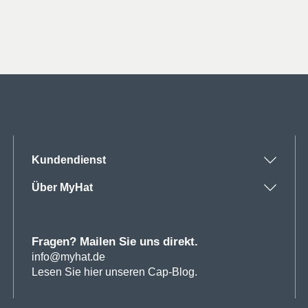
Preis
Preis
Preis
Preis
war:
ist:
war:
ist:
21€
16€.
9€
7€.
Kundendienst
Über MyHat
Fragen? Mailen Sie uns direkt.
info@myhat.de
Lesen Sie hier unseren Cap-Blog.