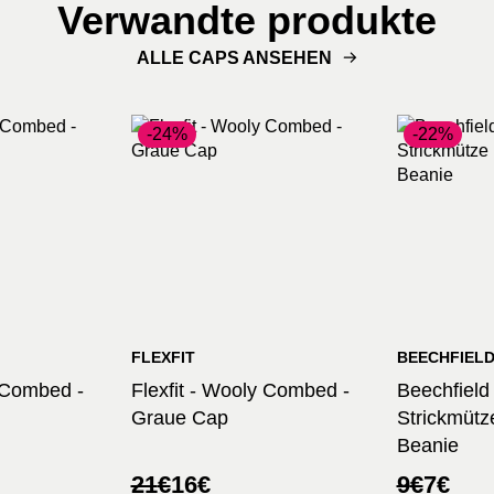
Verwandte produkte
ALLE CAPS ANSEHEN
-24%
-22%
FLEXFIT
BEECHFIEL
y Combed -
Flexfit - Wooly Combed -
Beechfield
Graue Cap
Strickmütze
Beanie
her
Ursprünglicher
Aktueller
Ursprüng
Aktuelle
21
€
16
€
9
€
7
€