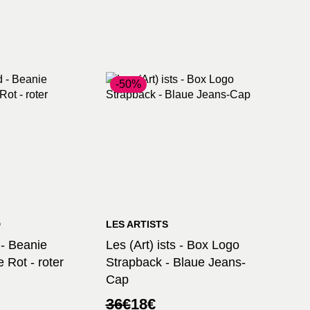
-50%
D
LES ARTISTS
 - Beanie
Les (Art) ists - Box Logo
 Rot - roter
Strapback - Blaue Jeans-
Cap
licher
r
Ursprünglicher
Aktueller
36
€
18
€