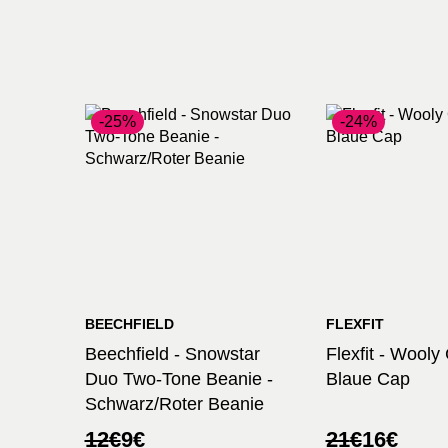
-25%
-24%
BEECHFIELD
FLEXFIT
Beechfield - Snowstar
Flexfit - Wool
Duo Two-Tone Beanie -
Blaue Cap
Schwarz/Roter Beanie
Ursprünglicher
Aktueller
Ursprünglic
Aktueller
12
€
9
€
21
€
16
€