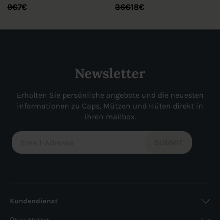
Ursprünglicher
Aktueller
Ursprünglicher
Aktueller
9
€
7
€
36
€
18
€
Preis
Preis
Preis
Preis
war:
ist:
war:
ist:
9€
7€.
36€
18€.
Newsletter
Erhalten Sie persönliche angebote und die neuesten
informationen zu Caps, Mützen und Hüten direkt in
ihren mailbox.
Kundendienst