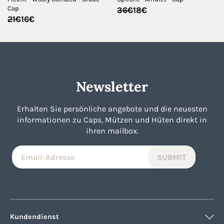
Cap
Ursprünglicher
Aktueller
36
€
18
€
Preis
Preis
Ursprünglicher
Aktueller
21
€
16
€
war:
ist:
Preis
Preis
36€
18€.
war:
ist:
21€
16€.
Newsletter
Erhalten Sie persönliche angebote und die neuesten
informationen zu Caps, Mützen und Hüten direkt in
ihren mailbox.
Kundendienst