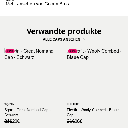
Mehr ansehen von Goorin Bros
Verwandte produkte
ALLE CAPS ANSEHEN
-32%
-24%
SQRTN
FLEXFIT
Sqrtn - Great Norrland Cap -
Flexfit - Wooly Combed - Blaue
Schwarz
Cap
Ursprünglicher
Aktueller
Ursprünglicher
Aktueller
31
€
21
€
21
€
16
€
Preis
Preis
Preis
Preis