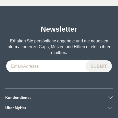
war:
ist:
war:
ist:
31€
21€.
21€
16€.
Newsletter
Erhalten Sie persönliche angebote und die neuesten
informationen zu Caps, Mützen und Hüten direkt in ihren
mailbox.
Kundendienst
Über MyHat