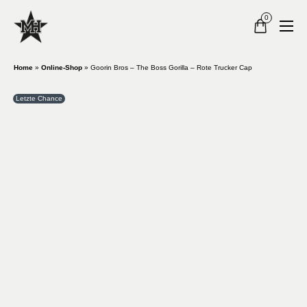
0
Home
»
Online-Shop
»
Goorin Bros – The Boss Gorilla – Rote Trucker Cap
Letzte Chance