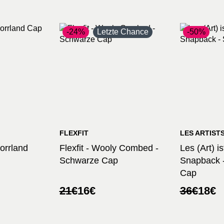
-24%
Letzte Chance
-50%
FLEXFIT
LES ARTIST
orrland
Flexfit - Wooly Combed -
Les (Art) i
Schwarze Cap
Snapback 
Cap
her
Ursprünglicher
Aktueller
Ursprüng
Aktuelle
21
€
16
€
36
€
18
€
Preis
Preis
Preis
Preis
war:
ist:
war:
ist:
21€
16€.
36€
18€.