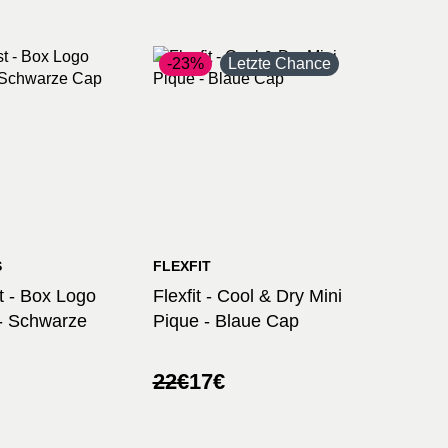
-23%
Letzte Chance
S
FLEXFIT
st - Box Logo
Flexfit - Cool & Dry Mini
- Schwarze
Pique - Blaue Cap
licher
r
Ursprünglicher
Aktueller
22
€
17
€
Preis
Preis
war:
ist:
22€
17€.