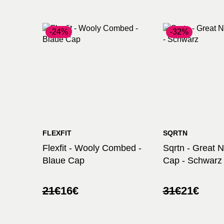
-24%
-32%
FLEXFIT
SQRTN
Flexfit - Wooly Combed -
Sqrtn - Great N
Blaue Cap
Cap - Schwarz
Ursprünglicher
Aktueller
Ursprünglic
Aktueller
21
€
16
€
31
€
21
€
Preis
Preis
Preis
Preis
war:
ist:
war:
ist:
21€
16€.
31€
21€.