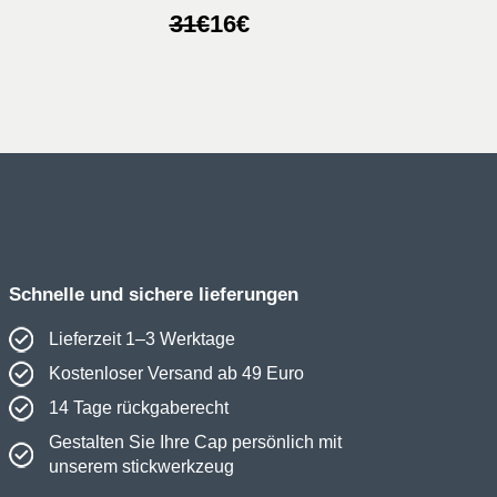
licher
r
Ursprünglicher
Aktueller
31
€
16
€
Preis
Preis
war:
ist:
31€
16€.
Schnelle und sichere lieferungen
Lieferzeit 1–3 Werktage
Kostenloser Versand ab 49 Euro
14 Tage rückgaberecht
Gestalten Sie Ihre Cap persönlich mit
unserem stickwerkzeug