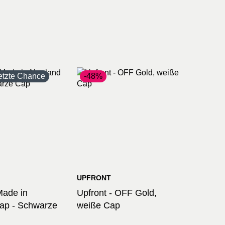
etzte Chance
-48%
UPFRONT
ade in
Upfront - OFF Gold,
ap - Schwarze
weiße Cap