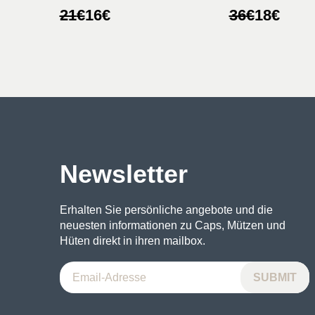
Ursprünglicher
Aktueller
Ursprünglic
Aktueller
21
€
16
€
36
€
18
€
Preis
Preis
Preis
Preis
war:
ist:
war:
ist:
21€
16€.
36€
18€.
Newsletter
Erhalten Sie persönliche angebote und die
neuesten informationen zu Caps, Mützen und
Hüten direkt in ihren mailbox.