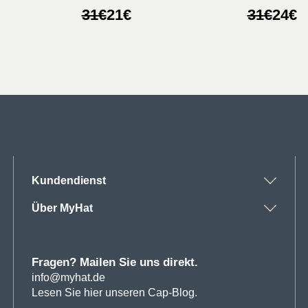
her
Ursprünglicher
Aktueller
Ursprüng
Aktuelle
31
€
21
€
31
€
24
€
Preis
Preis
Preis
Preis
war:
ist:
war:
ist:
31€
21€.
31€
24€.
Kundendienst
Über MyHat
Fragen? Mailen Sie uns direkt.
info@myhat.de
Lesen Sie hier unseren Cap-Blog.