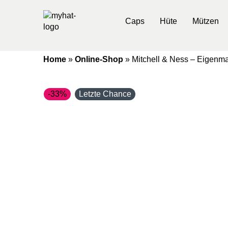
Caps
Hüte
Mützen
Home
»
Online-Shop
»
Mitchell & Ness – Eigenm
-33%
Letzte Chance