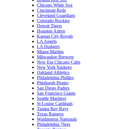
Chicago White Sox
Cincinnati Reds
Cleveland Guardians
Colorado Rockies
Detroit Tigers
Houston Astros
Kansas City Royals
LA Angels
LA Dodgers
Miami Marlins
Milwaukee Brewers
New Era Chicago Cubs
New York Yankees
Oakland Athletics
Philadelphia Phillies
Pittsburgh Pirates
San Diego Padres
San Francisco Giants
Seattle Mariners
St Louise Cardinals
Tampa Bay Rays
Texas Rangers
Washington Nationals
Philadelphia 76ers