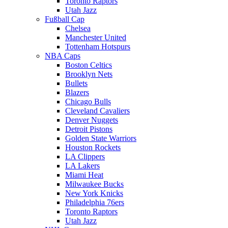
Toronto Raptors
Utah Jazz
Fußball Cap
Chelsea
Manchester United
Tottenham Hotspurs
NBA Caps
Boston Celtics
Brooklyn Nets
Bullets
Blazers
Chicago Bulls
Cleveland Cavaliers
Denver Nuggets
Detroit Pistons
Golden State Warriors
Houston Rockets
LA Clippers
LA Lakers
Miami Heat
Milwaukee Bucks
New York Knicks
Philadelphia 76ers
Toronto Raptors
Utah Jazz