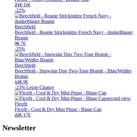
Ursprünglicher
Aktueller
21
€
16
€
Preis
Preis
-22%
war:
ist:
21€
16€.
Beechfield
Beechfield - Beanie Strickmütze French Navy - dunkelblauer
Beanie
Ursprünglicher
Aktueller
9
€
7
€
Preis
Preis
-25%
war:
ist:
9€
7€.
Beechfield
Beechfield - Snowstar Duo Two-Tone Beanie - Blau/Weißer
Beanie
Ursprünglicher
Aktueller
12
€
9
€
Preis
Preis
-23%
Letzte Chance
war:
ist:
12€
9€.
Flexfit
Flexfit - Cool & Dry Mini Pique - Blaue Cap
Ursprünglicher
Aktueller
22
€
17
€
Preis
Preis
war:
ist:
Newsletter
22€
17€.