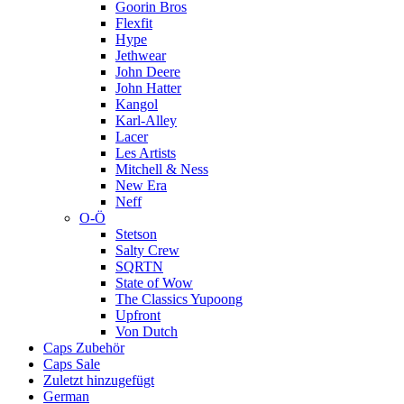
Goorin Bros
Flexfit
Hype
Jethwear
John Deere
John Hatter
Kangol
Karl-Alley
Lacer
Les Artists
Mitchell & Ness
New Era
Neff
O-Ö
Stetson
Salty Crew
SQRTN
State of Wow
The Classics Yupoong
Upfront
Von Dutch
Caps Zubehör
Caps Sale
Zuletzt hinzugefügt
German