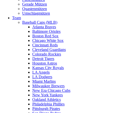
Gerade Mützen
Quastenmützen
Umschlagmützen
Team
Baseball Caps (MLB)
Atlanta Braves
Baltimore Orioles
Boston Red Sox
Chicago White Sox
Cincinnati Reds
Cleveland Guardians
Colorado Rockies
Detroit Tigers
Houston Astros
Kansas City Royals
LA Angels
LA Dodgers
Miami Marlins
Milwaukee Brewers
New Era Chicago Cubs
New York Yankees
Oakland Athletics
Philadelphia Phillies
Pittsburgh Pirates