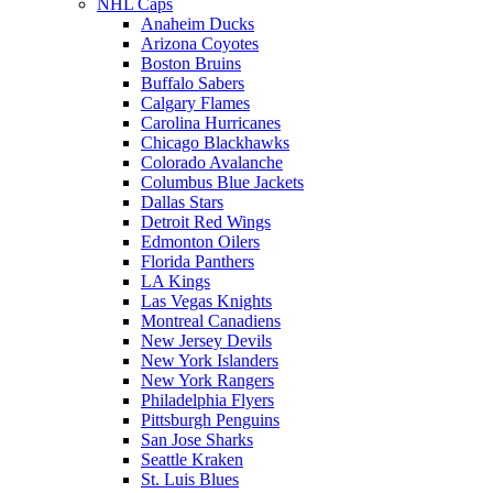
NHL Caps
Anaheim Ducks
Arizona Coyotes
Boston Bruins
Buffalo Sabers
Calgary Flames
Carolina Hurricanes
Chicago Blackhawks
Colorado Avalanche
Columbus Blue Jackets
Dallas Stars
Detroit Red Wings
Edmonton Oilers
Florida Panthers
LA Kings
Las Vegas Knights
Montreal Canadiens
New Jersey Devils
New York Islanders
New York Rangers
Philadelphia Flyers
Pittsburgh Penguins
San Jose Sharks
Seattle Kraken
St. Luis Blues