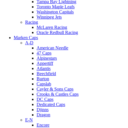
Tampa Bay Lightning
Toronto Maple Leafs
Washington Capitals
Winnipeg Jets
Racing
McLaren Racing
Oracle Redbull Racing
Marken Caps
A-D
American Needle
47 Caps
Alpinestars
Appertiff
Atlantis
Beechfield
Burton
Capslab
Cayler & Sons Caps
Crooks & Castles Caps
DC Caps
Dedicated Caps
Djinns
Dragon
E-N
Encore