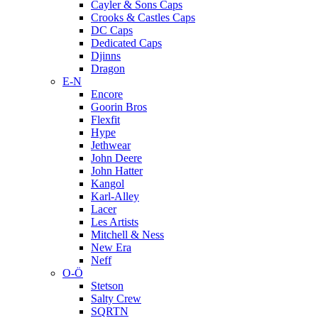
Cayler & Sons Caps
Crooks & Castles Caps
DC Caps
Dedicated Caps
Djinns
Dragon
E-N
Encore
Goorin Bros
Flexfit
Hype
Jethwear
John Deere
John Hatter
Kangol
Karl-Alley
Lacer
Les Artists
Mitchell & Ness
New Era
Neff
O-Ö
Stetson
Salty Crew
SQRTN