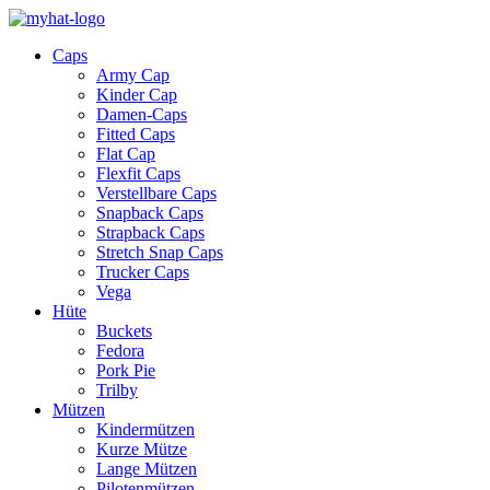
Caps
Army Cap
Kinder Cap
Damen-Caps
Fitted Caps
Flat Cap
Flexfit Caps
Verstellbare Caps
Snapback Caps
Strapback Caps
Stretch Snap Caps
Trucker Caps
Vega
Hüte
Buckets
Fedora
Pork Pie
Trilby
Mützen
Kindermützen
Kurze Mütze
Lange Mützen
Pilotenmützen