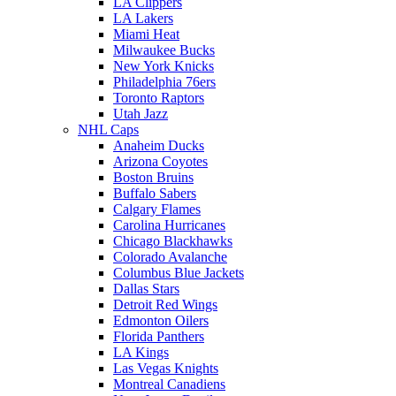
LA Clippers
LA Lakers
Miami Heat
Milwaukee Bucks
New York Knicks
Philadelphia 76ers
Toronto Raptors
Utah Jazz
NHL Caps
Anaheim Ducks
Arizona Coyotes
Boston Bruins
Buffalo Sabers
Calgary Flames
Carolina Hurricanes
Chicago Blackhawks
Colorado Avalanche
Columbus Blue Jackets
Dallas Stars
Detroit Red Wings
Edmonton Oilers
Florida Panthers
LA Kings
Las Vegas Knights
Montreal Canadiens