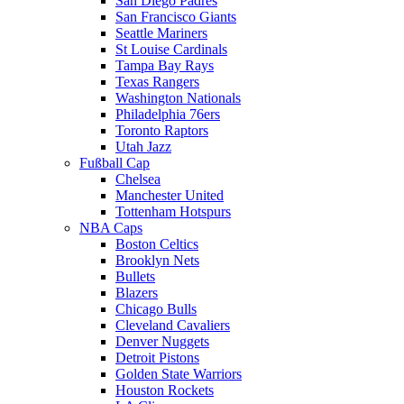
San Diego Padres
San Francisco Giants
Seattle Mariners
St Louise Cardinals
Tampa Bay Rays
Texas Rangers
Washington Nationals
Philadelphia 76ers
Toronto Raptors
Utah Jazz
Fußball Cap
Chelsea
Manchester United
Tottenham Hotspurs
NBA Caps
Boston Celtics
Brooklyn Nets
Bullets
Blazers
Chicago Bulls
Cleveland Cavaliers
Denver Nuggets
Detroit Pistons
Golden State Warriors
Houston Rockets