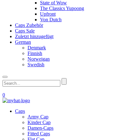
State of Wow
The Classics Yupoong
Upfront
Von Dutch
Caps Zubehör
Caps Sale
Zuletzt hinzugefügt
German
Denmark
Finnish
Norweigan
Swedish
0
Caps
Army Cap
Kinder Cap
Damen-Caps
Fitted Caps
Flat Cap