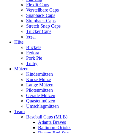
Flexfit Caps
Verstellbare Caps
Snapback Caps
Strapback Caps
Stretch Snap Caps
Trucker Caps
Vega
Hüte
Buckets
Fedora
Pork Pie
Trilby
Mützen
Kindermützen
Kurze Mütze
Lange Mützen
Pilotenmützen
Gerade Mützen
Quastenmützen
Umschlagmützen
Team
Baseball Caps (MLB)
Atlanta Braves
Baltimore Orioles
Boston Red Sox