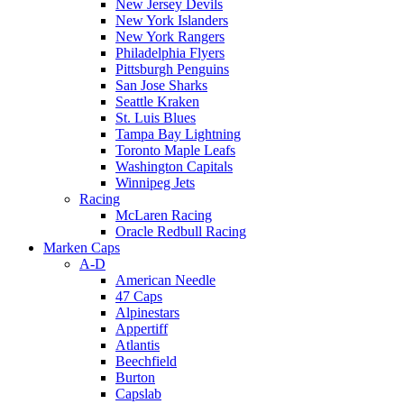
New Jersey Devils
New York Islanders
New York Rangers
Philadelphia Flyers
Pittsburgh Penguins
San Jose Sharks
Seattle Kraken
St. Luis Blues
Tampa Bay Lightning
Toronto Maple Leafs
Washington Capitals
Winnipeg Jets
Racing
McLaren Racing
Oracle Redbull Racing
Marken Caps
A-D
American Needle
47 Caps
Alpinestars
Appertiff
Atlantis
Beechfield
Burton
Capslab