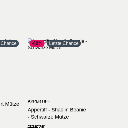
e Chance
-68%
Letzte Chance
APPERTIFF
rt Mütze
Appertiff - Shaolin Beanie
- Schwarze Mütze
cher
Ursprünglicher
Aktueller
22
€
7
€