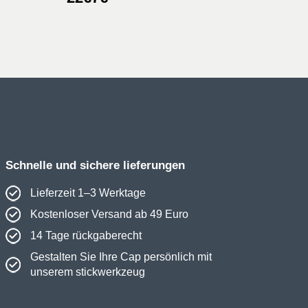
Preis
Preis
war:
ist:
22€
7€.
Schnelle und sichere lieferungen
Lieferzeit 1–3 Werktage
Kostenloser Versand ab 49 Euro
14 Tage rückgaberecht
Gestalten Sie Ihre Cap persönlich mit
unserem stickwerkzeug