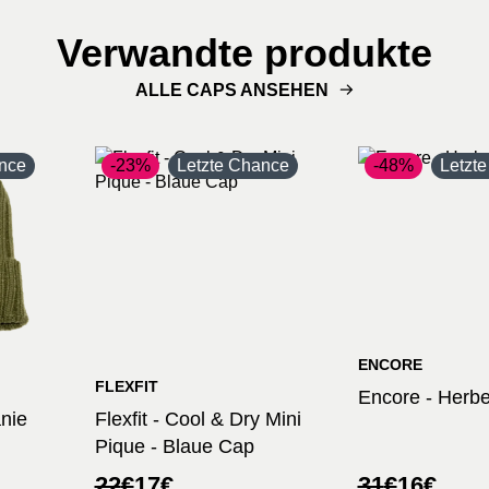
Verwandte produkte
ALLE CAPS ANSEHEN
nce
-23%
Letzte Chance
-48%
Letzt
ENCORE
FLEXFIT
Encore - Herbe
anie
Flexfit - Cool & Dry Mini
Pique - Blaue Cap
r
Ursprünglicher
Aktueller
Ursprüngli
Aktueller
22
€
17
€
31
€
16
€