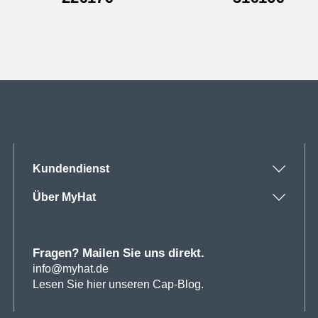
Preis
Preis
Preis
Preis
war:
ist:
war:
ist:
22€
17€.
31€
16€.
Kundendienst
Über MyHat
Fragen? Mailen Sie uns direkt.
info@myhat.de
Lesen Sie hier unseren Cap-Blog.