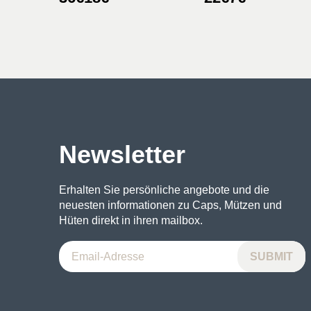
Preis
Preis
Preis
Preis
war:
ist:
war:
ist:
36€
18€.
22€
7€.
Newsletter
Erhalten Sie persönliche angebote und die
neuesten informationen zu Caps, Mützen und
Hüten direkt in ihren mailbox.