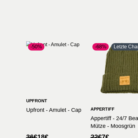
-50%
-68%
Letzte Cha
UPFRONT
APPERTIFF
Upfront - Amulet - Cap
Appertiff - 24/7 Be
Mütze - Moosgrün
Ursprünglicher
Aktueller
Ursprüngliche
Aktueller
36
€
18
€
22
€
7
€