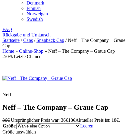
Denmark
Finnish
Norweigan
Swedish
FAQ
Rückgabe und Umtausch
Startseite
/
Caps
/
Snapback Cap
/
Neff – The Company – Graue
Cap
Home
»
Online-Shop
»
Neff – The Company – Graue Cap
-50%
Letzte Chance
Neff
Neff – The Company – Graue Cap
36
€
Ursprünglicher Preis war: 36€
18
€
Aktueller Preis ist: 18€.
Größe
Leeren
Größe auswählen