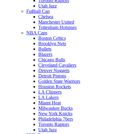
Toronto Raptors
Utah Jazz
Fußball Cap
Chelsea
Manchester United
Tottenham Hotspurs
NBA Caps
Boston Celtics
Brooklyn Nets
Bullets
Blazers
Chicago Bulls
Cleveland Cavaliers
Denver Nuggets
Detroit Pistons
Golden State Warriors
Houston Rockets
LA Clippers
LA Lakers
Miami Heat
Milwaukee Bucks
New York Knicks
Philadelphia 76ers
Toronto Raptors
Utah Jazz