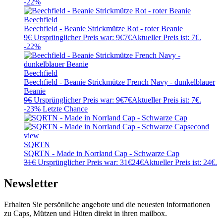
-22%
Beechfield
Beechfield - Beanie Strickmütze Rot - roter Beanie
9
€
Ursprünglicher Preis war: 9€
7
€
Aktueller Preis ist: 7€.
-22%
Beechfield
Beechfield - Beanie Strickmütze French Navy - dunkelblauer
Beanie
9
€
Ursprünglicher Preis war: 9€
7
€
Aktueller Preis ist: 7€.
-23%
Letzte Chance
SQRTN
SQRTN - Made in Norrland Cap - Schwarze Cap
31
€
Ursprünglicher Preis war: 31€
24
€
Aktueller Preis ist: 24€.
Newsletter
Erhalten Sie persönliche angebote und die neuesten informationen
zu Caps, Mützen und Hüten direkt in ihren mailbox.