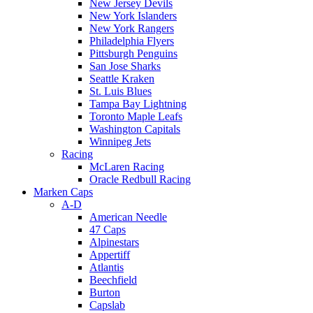
New Jersey Devils
New York Islanders
New York Rangers
Philadelphia Flyers
Pittsburgh Penguins
San Jose Sharks
Seattle Kraken
St. Luis Blues
Tampa Bay Lightning
Toronto Maple Leafs
Washington Capitals
Winnipeg Jets
Racing
McLaren Racing
Oracle Redbull Racing
Marken Caps
A-D
American Needle
47 Caps
Alpinestars
Appertiff
Atlantis
Beechfield
Burton
Capslab