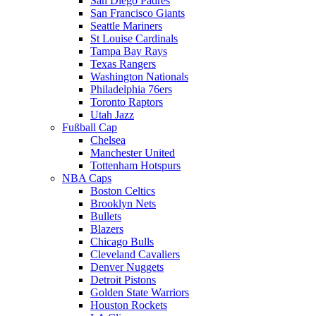
San Diego Padres
San Francisco Giants
Seattle Mariners
St Louise Cardinals
Tampa Bay Rays
Texas Rangers
Washington Nationals
Philadelphia 76ers
Toronto Raptors
Utah Jazz
Fußball Cap
Chelsea
Manchester United
Tottenham Hotspurs
NBA Caps
Boston Celtics
Brooklyn Nets
Bullets
Blazers
Chicago Bulls
Cleveland Cavaliers
Denver Nuggets
Detroit Pistons
Golden State Warriors
Houston Rockets