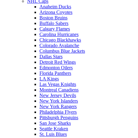
NHL Caps
Anaheim Ducks
Arizona Coyotes
Boston Bruins
Buffalo Sabers
Calgary Flames
Carolina Hurricanes
Chicago Blackhawks
Colorado Avalanche
Columbus Blue Jackets
Dallas Stars
Detroit Red Wings
Edmonton Oilers
Florida Panthers
LA Kings
Las Vegas Knights
Montreal Canadiens
New Jersey Devils
New York Islanders
New York Rangers
Philadelphia Flyers
Pittsburgh Penguins
San Jose Sharks
Seattle Kraken
St. Luis Blues