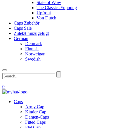
State of Wow
The Classics Yupoong
Upfront
Von Dutch
Caps Zubehör
Caps Sale
Zuletzt hinzugefügt
German
Denmark
Finnish
Norweigan
Swedish
0
Caps
Army Cap
Kinder Cap
Damen-Caps
Fitted Caps
Flat Cap