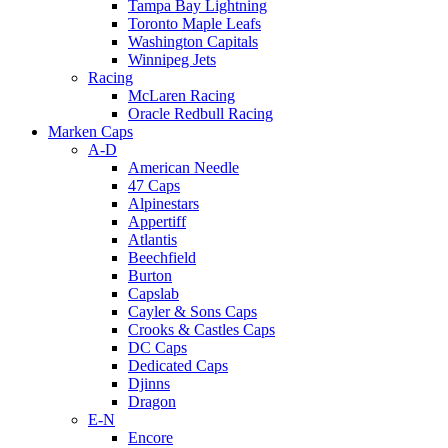
Tampa Bay Lightning
Toronto Maple Leafs
Washington Capitals
Winnipeg Jets
Racing
McLaren Racing
Oracle Redbull Racing
Marken Caps
A-D
American Needle
47 Caps
Alpinestars
Appertiff
Atlantis
Beechfield
Burton
Capslab
Cayler & Sons Caps
Crooks & Castles Caps
DC Caps
Dedicated Caps
Djinns
Dragon
E-N
Encore