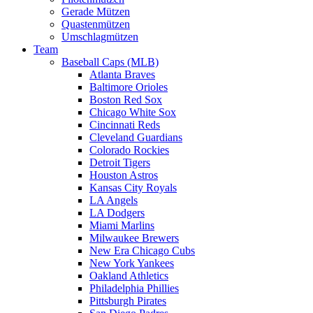
Gerade Mützen
Quastenmützen
Umschlagmützen
Team
Baseball Caps (MLB)
Atlanta Braves
Baltimore Orioles
Boston Red Sox
Chicago White Sox
Cincinnati Reds
Cleveland Guardians
Colorado Rockies
Detroit Tigers
Houston Astros
Kansas City Royals
LA Angels
LA Dodgers
Miami Marlins
Milwaukee Brewers
New Era Chicago Cubs
New York Yankees
Oakland Athletics
Philadelphia Phillies
Pittsburgh Pirates