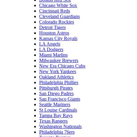
Chicago White Sox
Cincinnati Reds
Cleveland Guardians
Colorado Rockies
Detroit Tigers
Houston Astros
Kansas City Royals
LA Angels
LA Dodgers
Miami Marlins
Milwaukee Brewers
New Era Chicago Cubs
New York Yankees
Oakland Athletics
Philadelphia Phillies
Pittsburgh Pirates
San Diego Padres
San Francisco Giants
Seattle Mariners
St Louise Cardinals
Tampa Bay Rays
Texas Rangers
Washington Nationals
Philadelphia 76ers