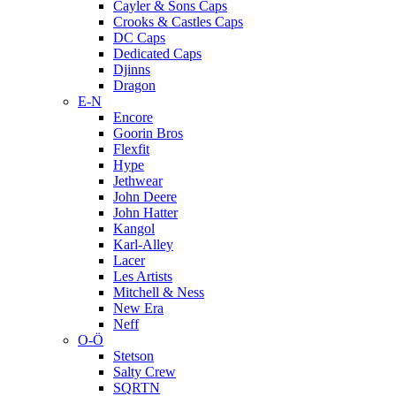
Cayler & Sons Caps
Crooks & Castles Caps
DC Caps
Dedicated Caps
Djinns
Dragon
E-N
Encore
Goorin Bros
Flexfit
Hype
Jethwear
John Deere
John Hatter
Kangol
Karl-Alley
Lacer
Les Artists
Mitchell & Ness
New Era
Neff
O-Ö
Stetson
Salty Crew
SQRTN