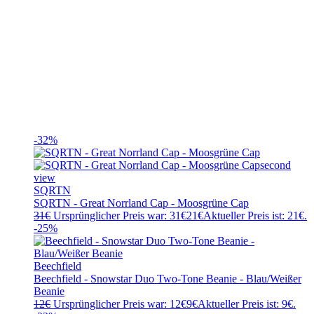
-32%
SQRTN
SQRTN - Great Norrland Cap - Moosgrüne Cap
31
€
Ursprünglicher Preis war: 31€
21
€
Aktueller Preis ist: 21€.
-25%
Beechfield
Beechfield - Snowstar Duo Two-Tone Beanie - Blau/Weißer
Beanie
12
€
Ursprünglicher Preis war: 12€
9
€
Aktueller Preis ist: 9€.