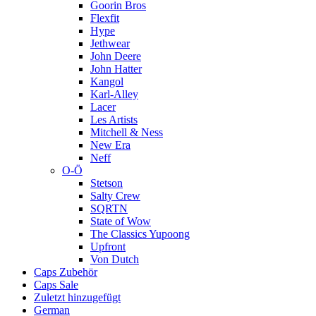
Goorin Bros
Flexfit
Hype
Jethwear
John Deere
John Hatter
Kangol
Karl-Alley
Lacer
Les Artists
Mitchell & Ness
New Era
Neff
O-Ö
Stetson
Salty Crew
SQRTN
State of Wow
The Classics Yupoong
Upfront
Von Dutch
Caps Zubehör
Caps Sale
Zuletzt hinzugefügt
German