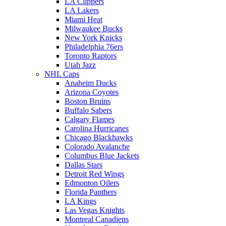
LA Clippers
LA Lakers
Miami Heat
Milwaukee Bucks
New York Knicks
Philadelphia 76ers
Toronto Raptors
Utah Jazz
NHL Caps
Anaheim Ducks
Arizona Coyotes
Boston Bruins
Buffalo Sabers
Calgary Flames
Carolina Hurricanes
Chicago Blackhawks
Colorado Avalanche
Columbus Blue Jackets
Dallas Stars
Detroit Red Wings
Edmonton Oilers
Florida Panthers
LA Kings
Las Vegas Knights
Montreal Canadiens