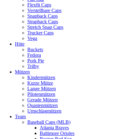
Flexfit Caps
Verstellbare Caps
Snapback Caps
Strapback Caps
Stretch Snap Caps
Trucker Caps
Vega
Hüte
Buckets
Fedora
Pork Pie
Trilby
Mützen
Kindermützen
Kurze Mütze
Lange Mützen
Pilotenmützen
Gerade Mützen
Quastenmützen
Umschlagmützen
Team
Baseball Caps (MLB)
Atlanta Braves
Baltimore Orioles
Boston Red Sox