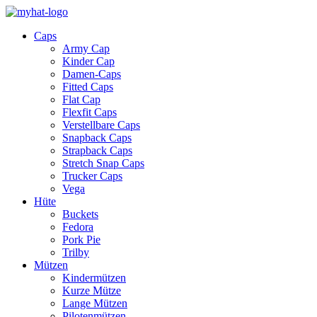
Caps
Army Cap
Kinder Cap
Damen-Caps
Fitted Caps
Flat Cap
Flexfit Caps
Verstellbare Caps
Snapback Caps
Strapback Caps
Stretch Snap Caps
Trucker Caps
Vega
Hüte
Buckets
Fedora
Pork Pie
Trilby
Mützen
Kindermützen
Kurze Mütze
Lange Mützen
Pilotenmützen