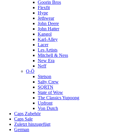
Goorin Bros
Flexfit
Hype
Jethwear
John Deere
John Hatter
Kangol
Karl-Alley
Lacer
Les Artists
Mitchell & Ness
New Era
Neff
O-Ö
Stetson
Salty Crew
SQRTN
State of Wow
The Classics Yupoong
Upfront
Von Dutch
Caps Zubehör
Caps Sale
Zuletzt hinzugefügt
German