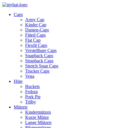
Caps
Army Cap
Kinder Cap
Damen-Caps
Fitted Caps
Flat Cap
Flexfit Caps
Verstellbare Caps
Snapback Caps
Strapback Caps
Stretch Snap Caps
Trucker Caps
Vega
Hüte
Buckets
Fedora
Pork Pie
Trilby
Mützen
Kindermützen
Kurze Mütze
Lange Mützen
Pilotenmützen