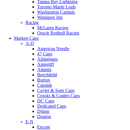
Tampa Bay Lightning
Toronto Maple Leafs
Washington Capitals
Winnipeg Jets
Racing
McLaren Racing
Oracle Redbull Racing
Marken Caps
A-D
American Needle
47 Caps
Alpinestars
Appertiff
Atlantis
Beechfield
Burton
Capslab
Cayler & Sons Caps
Crooks & Castles Caps
DC Caps
Dedicated Caps
Djinns
Dragon
E-N
Encore