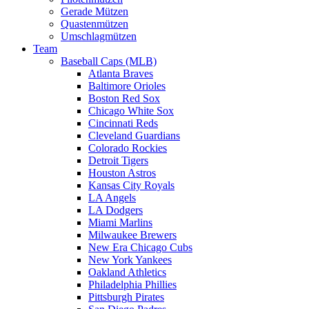
Gerade Mützen
Quastenmützen
Umschlagmützen
Team
Baseball Caps (MLB)
Atlanta Braves
Baltimore Orioles
Boston Red Sox
Chicago White Sox
Cincinnati Reds
Cleveland Guardians
Colorado Rockies
Detroit Tigers
Houston Astros
Kansas City Royals
LA Angels
LA Dodgers
Miami Marlins
Milwaukee Brewers
New Era Chicago Cubs
New York Yankees
Oakland Athletics
Philadelphia Phillies
Pittsburgh Pirates