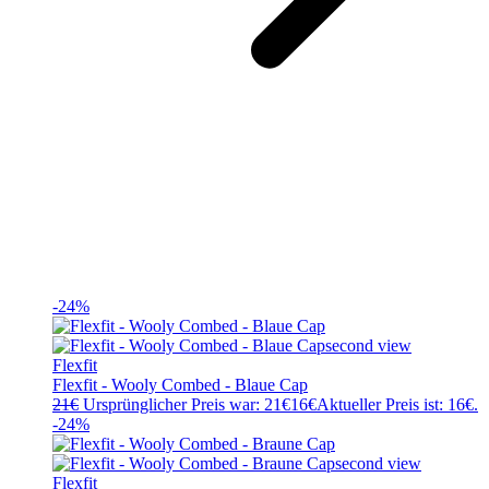
-24%
Flexfit
Flexfit - Wooly Combed - Blaue Cap
21
€
Ursprünglicher Preis war: 21€
16
€
Aktueller Preis ist: 16€.
-24%
Flexfit