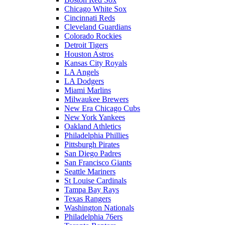
Chicago White Sox
Cincinnati Reds
Cleveland Guardians
Colorado Rockies
Detroit Tigers
Houston Astros
Kansas City Royals
LA Angels
LA Dodgers
Miami Marlins
Milwaukee Brewers
New Era Chicago Cubs
New York Yankees
Oakland Athletics
Philadelphia Phillies
Pittsburgh Pirates
San Diego Padres
San Francisco Giants
Seattle Mariners
St Louise Cardinals
Tampa Bay Rays
Texas Rangers
Washington Nationals
Philadelphia 76ers