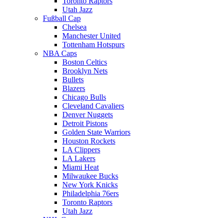
Toronto Raptors
Utah Jazz
Fußball Cap
Chelsea
Manchester United
Tottenham Hotspurs
NBA Caps
Boston Celtics
Brooklyn Nets
Bullets
Blazers
Chicago Bulls
Cleveland Cavaliers
Denver Nuggets
Detroit Pistons
Golden State Warriors
Houston Rockets
LA Clippers
LA Lakers
Miami Heat
Milwaukee Bucks
New York Knicks
Philadelphia 76ers
Toronto Raptors
Utah Jazz