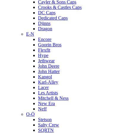
Cayler & Sons Caps
Crooks & Castles Caps
DC Caps
Dedicated Caps
Djinns
Dragon
E-N
Encore
Goorin Bros
Flexfit
Hype
Jethwear
John Deere
John Hatter
Kangol
Karl-Alley
Lacer
Les Artists
Mitchell & Ness
New Era
Neff
O-Ö
Stetson
Salty Crew
SQRTN