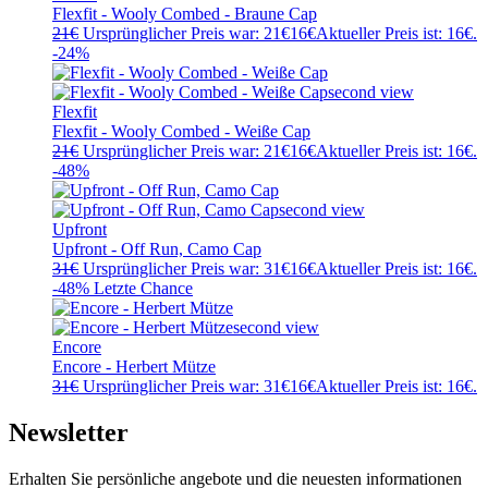
Flexfit - Wooly Combed - Braune Cap
21
€
Ursprünglicher Preis war: 21€
16
€
Aktueller Preis ist: 16€.
-24%
Flexfit
Flexfit - Wooly Combed - Weiße Cap
21
€
Ursprünglicher Preis war: 21€
16
€
Aktueller Preis ist: 16€.
-48%
Upfront
Upfront - Off Run, Camo Cap
31
€
Ursprünglicher Preis war: 31€
16
€
Aktueller Preis ist: 16€.
-48%
Letzte Chance
Encore
Encore - Herbert Mütze
31
€
Ursprünglicher Preis war: 31€
16
€
Aktueller Preis ist: 16€.
Newsletter
Erhalten Sie persönliche angebote und die neuesten informationen