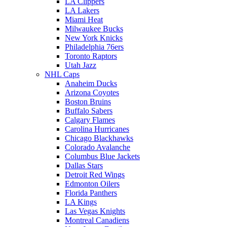
LA Clippers
LA Lakers
Miami Heat
Milwaukee Bucks
New York Knicks
Philadelphia 76ers
Toronto Raptors
Utah Jazz
NHL Caps
Anaheim Ducks
Arizona Coyotes
Boston Bruins
Buffalo Sabers
Calgary Flames
Carolina Hurricanes
Chicago Blackhawks
Colorado Avalanche
Columbus Blue Jackets
Dallas Stars
Detroit Red Wings
Edmonton Oilers
Florida Panthers
LA Kings
Las Vegas Knights
Montreal Canadiens