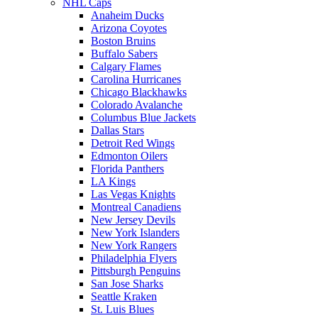
NHL Caps
Anaheim Ducks
Arizona Coyotes
Boston Bruins
Buffalo Sabers
Calgary Flames
Carolina Hurricanes
Chicago Blackhawks
Colorado Avalanche
Columbus Blue Jackets
Dallas Stars
Detroit Red Wings
Edmonton Oilers
Florida Panthers
LA Kings
Las Vegas Knights
Montreal Canadiens
New Jersey Devils
New York Islanders
New York Rangers
Philadelphia Flyers
Pittsburgh Penguins
San Jose Sharks
Seattle Kraken
St. Luis Blues