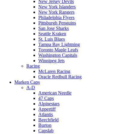
New Jersey Devils
New York Islanders
New York Rangers
Philadelphia Flyers
Pittsburgh Penguins
San Jose Sharks
Seattle Kraken
St. Luis Blues
Tampa Bay Lightning
Toronto Maple Leafs
Washington Capitals
Winnipeg Jets
Racing
McLaren Racing
Oracle Redbull Racing
Marken Caps
A-D
American Needle
47 Caps
Alpinestars
Appertiff
Atlantis
Beechfield
Burton
Capslab