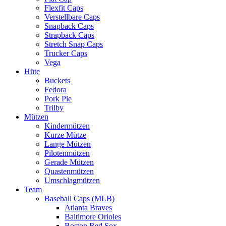
Flexfit Caps
Verstellbare Caps
Snapback Caps
Strapback Caps
Stretch Snap Caps
Trucker Caps
Vega
Hüte
Buckets
Fedora
Pork Pie
Trilby
Mützen
Kindermützen
Kurze Mütze
Lange Mützen
Pilotenmützen
Gerade Mützen
Quastenmützen
Umschlagmützen
Team
Baseball Caps (MLB)
Atlanta Braves
Baltimore Orioles
Boston Red Sox