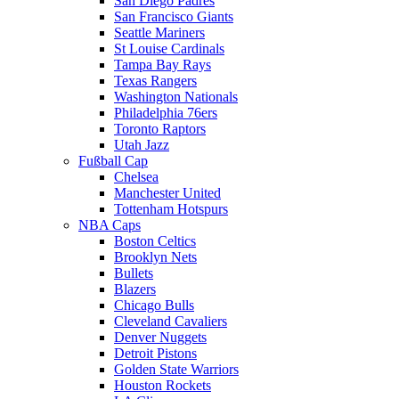
San Diego Padres
San Francisco Giants
Seattle Mariners
St Louise Cardinals
Tampa Bay Rays
Texas Rangers
Washington Nationals
Philadelphia 76ers
Toronto Raptors
Utah Jazz
Fußball Cap
Chelsea
Manchester United
Tottenham Hotspurs
NBA Caps
Boston Celtics
Brooklyn Nets
Bullets
Blazers
Chicago Bulls
Cleveland Cavaliers
Denver Nuggets
Detroit Pistons
Golden State Warriors
Houston Rockets