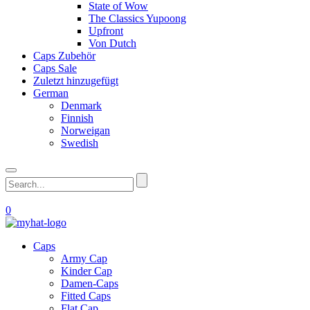
State of Wow
The Classics Yupoong
Upfront
Von Dutch
Caps Zubehör
Caps Sale
Zuletzt hinzugefügt
German
Denmark
Finnish
Norweigan
Swedish
0
Caps
Army Cap
Kinder Cap
Damen-Caps
Fitted Caps
Flat Cap