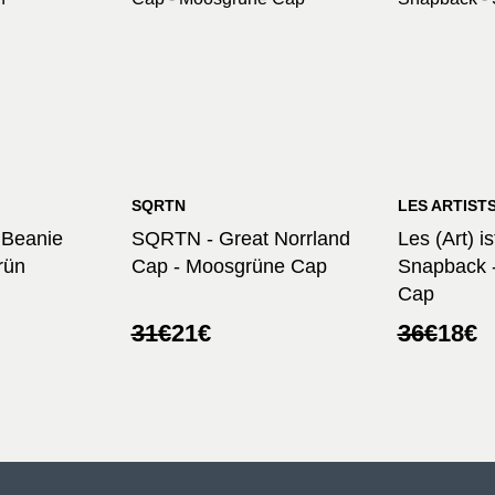
SQRTN
LES ARTIST
7 Beanie
SQRTN - Great Norrland
Les (Art) i
rün
Cap - Moosgrüne Cap
Snapback 
Cap
her
Ursprünglicher
Aktueller
Ursprüng
Aktuelle
31
€
21
€
36
€
18
€
Preis
Preis
Preis
Preis
war:
ist:
war:
ist:
31€
21€.
36€
18€.