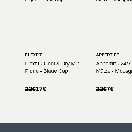
FLEXFIT
APPERTIFF
Flexfit - Cool & Dry Mini
Appertiff - 24/
Pique - Blaue Cap
Mütze - Moosg
Ursprünglicher
Aktueller
Ursprünglic
Aktueller
22
€
17
€
22
€
7
€
Preis
Preis
Preis
Preis
war:
ist:
war:
ist:
22€
17€.
22€
7€.