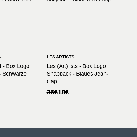
S
LES ARTISTS
st - Box Logo
Les (Art) ists - Box Logo
- Schwarze
Snapback - Blaues Jean-
Cap
licher
r
Ursprünglicher
Aktueller
36
€
18
€
Preis
Preis
war:
ist:
36€
18€.