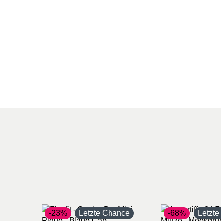
-23%
Letzte Chance
-68%
Letzt