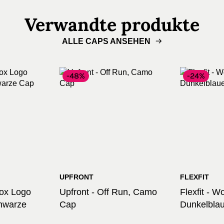
Verwandte produkte
ALLE CAPS ANSEHEN
-48%
-24%
UPFRONT
FLEXFIT
 Box Logo
Upfront - Off Run, Camo
Flexfit - 
hwarze
Cap
Dunkelbla