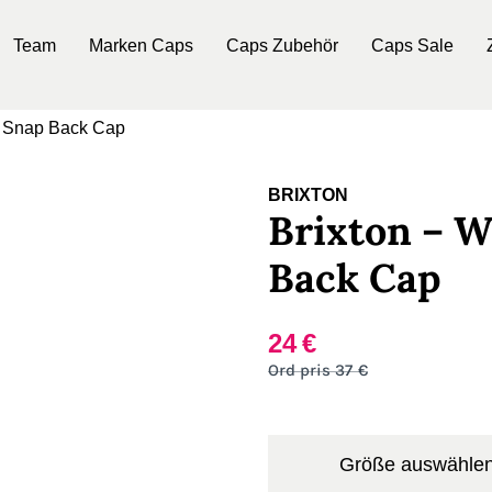
Team
Marken Caps
Caps Zubehör
Caps Sale
e Snap Back Cap
BRIXTON
Brixton – W
Back Cap
24
€
Ursprünglicher
Aktueller
37
€
Preis
Preis
war:
ist:
37€
24€.
Größe auswähle