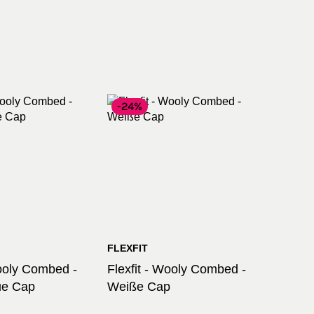
-24%
FLEXFIT
Wooly Combed -
Flexfit - Wooly Combed -
ue Cap
Weiße Cap