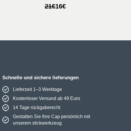
licher
r
Ursprünglicher
Aktueller
21
€
16
€
Preis
Preis
war:
ist:
21€
16€.
Schnelle und sichere lieferungen
Lieferzeit 1–3 Werktage
Kostenloser Versand ab 49 Euro
14 Tage rückgaberecht
Gestalten Sie Ihre Cap persönlich mit
unserem stickwerkzeug