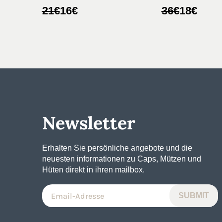
Ursprünglicher
Aktueller
Ursprünglic
Aktueller
21
€
16
€
36
€
18
€
Preis
Preis
Preis
Preis
war:
ist:
war:
ist:
21€
16€.
36€
18€.
Newsletter
Erhalten Sie persönliche angebote und die
neuesten informationen zu Caps, Mützen und
Hüten direkt in ihren mailbox.