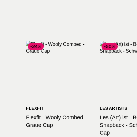
-24%
-50%
FLEXFIT
LES ARTISTS
Flexfit - Wooly Combed -
Les (Art) ist -
Graue Cap
Snapback - Sc
Cap