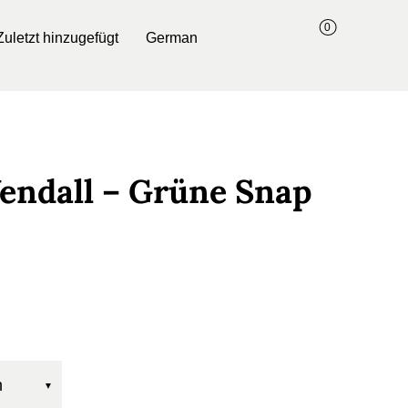
0
Zuletzt hinzugefügt
German
endall – Grüne Snap
n