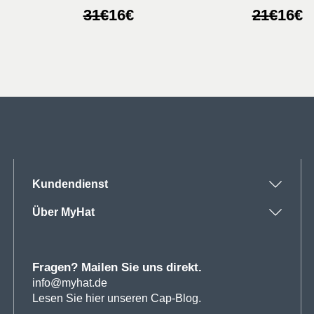
her
Ursprünglicher
Aktueller
Ursprüng
Aktuelle
31
€
16
€
21
€
16
€
Preis
Preis
Preis
Preis
war:
ist:
war:
ist:
31€
16€.
21€
16€.
Kundendienst
Über MyHat
Fragen? Mailen Sie uns direkt.
info@myhat.de
Lesen Sie hier unseren Cap-Blog.