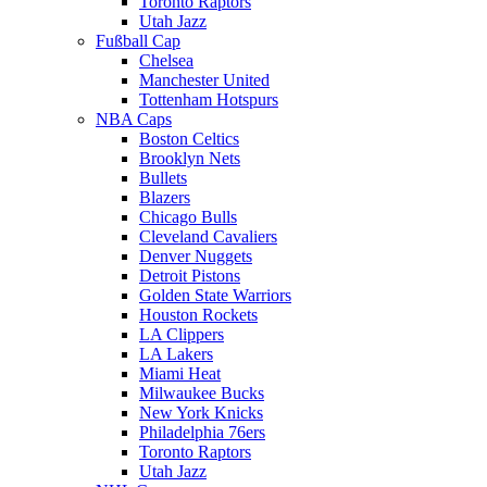
Toronto Raptors
Utah Jazz
Fußball Cap
Chelsea
Manchester United
Tottenham Hotspurs
NBA Caps
Boston Celtics
Brooklyn Nets
Bullets
Blazers
Chicago Bulls
Cleveland Cavaliers
Denver Nuggets
Detroit Pistons
Golden State Warriors
Houston Rockets
LA Clippers
LA Lakers
Miami Heat
Milwaukee Bucks
New York Knicks
Philadelphia 76ers
Toronto Raptors
Utah Jazz