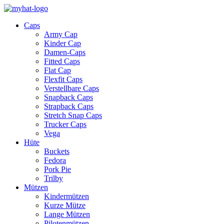
Caps
Army Cap
Kinder Cap
Damen-Caps
Fitted Caps
Flat Cap
Flexfit Caps
Verstellbare Caps
Snapback Caps
Strapback Caps
Stretch Snap Caps
Trucker Caps
Vega
Hüte
Buckets
Fedora
Pork Pie
Trilby
Mützen
Kindermützen
Kurze Mütze
Lange Mützen
Pilotenmützen