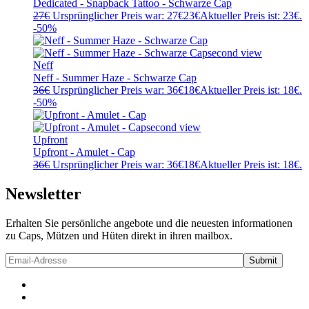
Dedicated - Snapback Tattoo - Schwarze Cap
27
€
Ursprünglicher Preis war: 27€
23
€
Aktueller Preis ist: 23€.
-50%
Neff
Neff - Summer Haze - Schwarze Cap
36
€
Ursprünglicher Preis war: 36€
18
€
Aktueller Preis ist: 18€.
-50%
Upfront
Upfront - Amulet - Cap
36
€
Ursprünglicher Preis war: 36€
18
€
Aktueller Preis ist: 18€.
Newsletter
Erhalten Sie persönliche angebote und die neuesten informationen
zu Caps, Mützen und Hüten direkt in ihren mailbox.