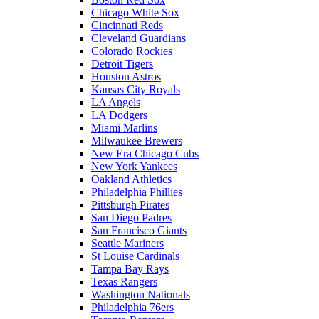
Chicago White Sox
Cincinnati Reds
Cleveland Guardians
Colorado Rockies
Detroit Tigers
Houston Astros
Kansas City Royals
LA Angels
LA Dodgers
Miami Marlins
Milwaukee Brewers
New Era Chicago Cubs
New York Yankees
Oakland Athletics
Philadelphia Phillies
Pittsburgh Pirates
San Diego Padres
San Francisco Giants
Seattle Mariners
St Louise Cardinals
Tampa Bay Rays
Texas Rangers
Washington Nationals
Philadelphia 76ers