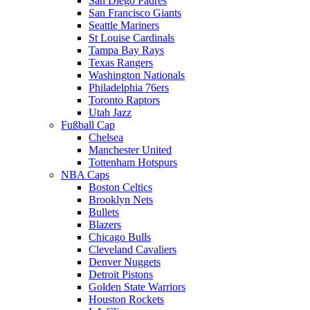
San Diego Padres
San Francisco Giants
Seattle Mariners
St Louise Cardinals
Tampa Bay Rays
Texas Rangers
Washington Nationals
Philadelphia 76ers
Toronto Raptors
Utah Jazz
Fußball Cap
Chelsea
Manchester United
Tottenham Hotspurs
NBA Caps
Boston Celtics
Brooklyn Nets
Bullets
Blazers
Chicago Bulls
Cleveland Cavaliers
Denver Nuggets
Detroit Pistons
Golden State Warriors
Houston Rockets