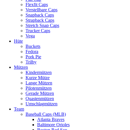
Flexfit Caps
Verstellbare Caps
Snapback Caps
Strapback Caps
Stretch Snap Caps
Trucker Caps
Vega
Hüte
Buckets
Fedora
Pork Pie
Trilby
Mützen
Kindermützen
Kurze Mütze
Lange Mützen
Pilotenmützen
Gerade Mützen
Quastenmützen
Umschlagmützen
Team
Baseball Caps (MLB)
Atlanta Braves
Baltimore Orioles
Boston Red Sox