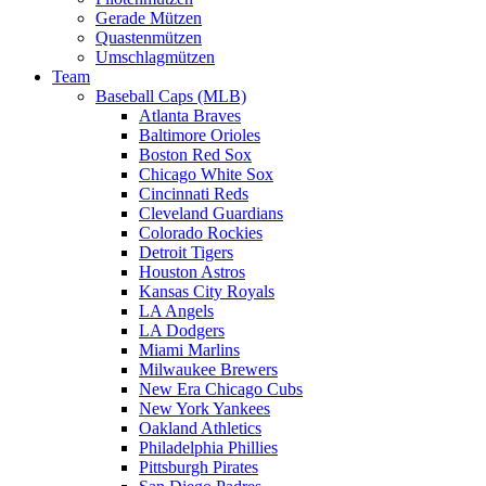
Gerade Mützen
Quastenmützen
Umschlagmützen
Team
Baseball Caps (MLB)
Atlanta Braves
Baltimore Orioles
Boston Red Sox
Chicago White Sox
Cincinnati Reds
Cleveland Guardians
Colorado Rockies
Detroit Tigers
Houston Astros
Kansas City Royals
LA Angels
LA Dodgers
Miami Marlins
Milwaukee Brewers
New Era Chicago Cubs
New York Yankees
Oakland Athletics
Philadelphia Phillies
Pittsburgh Pirates