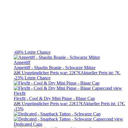
-68%
Letzte Chance
Appertiff
Appertiff - Shaolin Beanie - Schwarze Mütze
22
€
Ursprünglicher Preis war: 22€
7
€
Aktueller Preis ist: 7€.
-23%
Letzte Chance
Flexfit
Flexfit - Cool & Dry Mini Pique - Blaue Cap
22
€
Ursprünglicher Preis war: 22€
17
€
Aktueller Preis ist: 17€.
-15%
Dedicated Caps