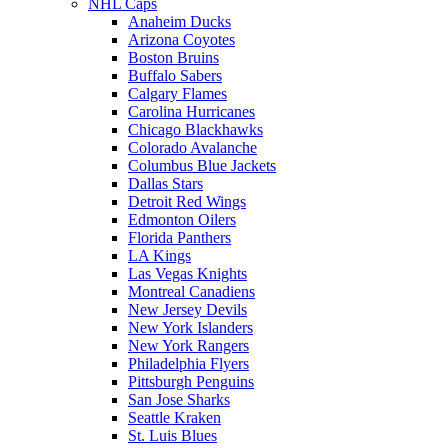
NHL Caps
Anaheim Ducks
Arizona Coyotes
Boston Bruins
Buffalo Sabers
Calgary Flames
Carolina Hurricanes
Chicago Blackhawks
Colorado Avalanche
Columbus Blue Jackets
Dallas Stars
Detroit Red Wings
Edmonton Oilers
Florida Panthers
LA Kings
Las Vegas Knights
Montreal Canadiens
New Jersey Devils
New York Islanders
New York Rangers
Philadelphia Flyers
Pittsburgh Penguins
San Jose Sharks
Seattle Kraken
St. Luis Blues