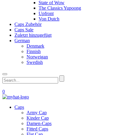
State of Wow
The Classics Yupoong
Upfront
Von Dutch
Caps Zubehör
Caps Sale
Zuletzt hinzugefügt
German
Denmark
Finnish
Norweigan
Swedish
0
Caps
Army Cap
Kinder Cap
Damen-Caps
Fitted Caps
Flat Cap