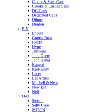
Cayler & Sons Caps
Crooks & Castles Caps
DC Caps
Dedicated Caps
Djinns
Dragon
E-N
Encore
Goorin Bros
Flexfit
Hype
Jethwear
John Deere
John Hatter
Kangol
Karl-Alley
Lacer
Les Artists
Mitchell & Ness
New Era
Neff
O-Ö
Stetson
Salty Crew
SQRTN