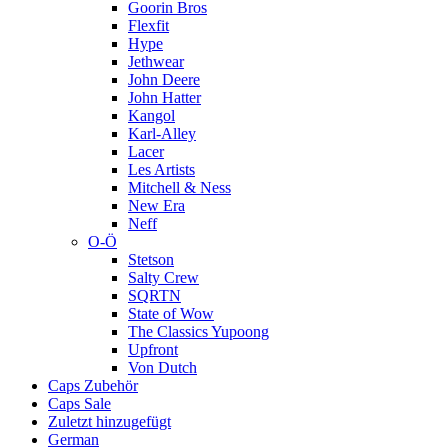
Goorin Bros
Flexfit
Hype
Jethwear
John Deere
John Hatter
Kangol
Karl-Alley
Lacer
Les Artists
Mitchell & Ness
New Era
Neff
O-Ö
Stetson
Salty Crew
SQRTN
State of Wow
The Classics Yupoong
Upfront
Von Dutch
Caps Zubehör
Caps Sale
Zuletzt hinzugefügt
German