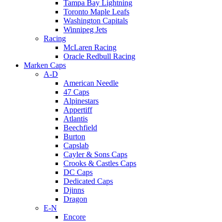
Tampa Bay Lightning
Toronto Maple Leafs
Washington Capitals
Winnipeg Jets
Racing
McLaren Racing
Oracle Redbull Racing
Marken Caps
A-D
American Needle
47 Caps
Alpinestars
Appertiff
Atlantis
Beechfield
Burton
Capslab
Cayler & Sons Caps
Crooks & Castles Caps
DC Caps
Dedicated Caps
Djinns
Dragon
E-N
Encore