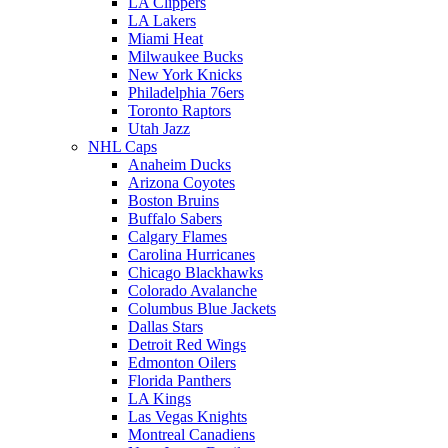
LA Clippers
LA Lakers
Miami Heat
Milwaukee Bucks
New York Knicks
Philadelphia 76ers
Toronto Raptors
Utah Jazz
NHL Caps
Anaheim Ducks
Arizona Coyotes
Boston Bruins
Buffalo Sabers
Calgary Flames
Carolina Hurricanes
Chicago Blackhawks
Colorado Avalanche
Columbus Blue Jackets
Dallas Stars
Detroit Red Wings
Edmonton Oilers
Florida Panthers
LA Kings
Las Vegas Knights
Montreal Canadiens