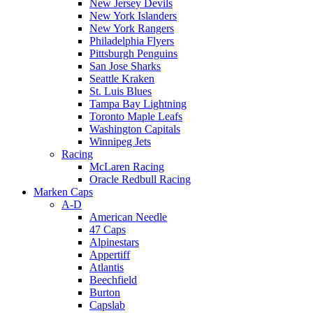
New Jersey Devils
New York Islanders
New York Rangers
Philadelphia Flyers
Pittsburgh Penguins
San Jose Sharks
Seattle Kraken
St. Luis Blues
Tampa Bay Lightning
Toronto Maple Leafs
Washington Capitals
Winnipeg Jets
Racing
McLaren Racing
Oracle Redbull Racing
Marken Caps
A-D
American Needle
47 Caps
Alpinestars
Appertiff
Atlantis
Beechfield
Burton
Capslab