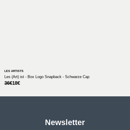
LES ARTISTS
Les (Art) ist - Box Logo Snapback - Schwarze Cap
Ursprünglicher
Aktueller
36
€
18
€
Preis
Preis
war:
ist:
36€
18€.
Newsletter