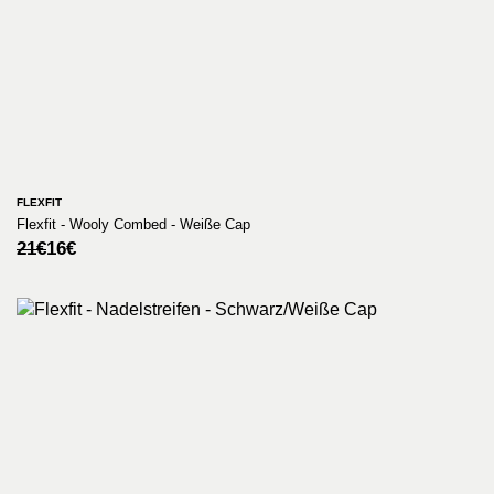
FLEXFIT
Flexfit - Wooly Combed - Weiße Cap
Ursprünglicher
Aktueller
21
€
16
€
Preis
Preis
war:
ist:
21€
16€.