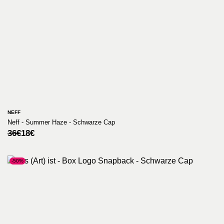
NEFF
Neff - Summer Haze - Schwarze Cap
Ursprünglicher
Aktueller
36
€
18
€
Preis
Preis
war:
ist:
36€
18€.
-50%