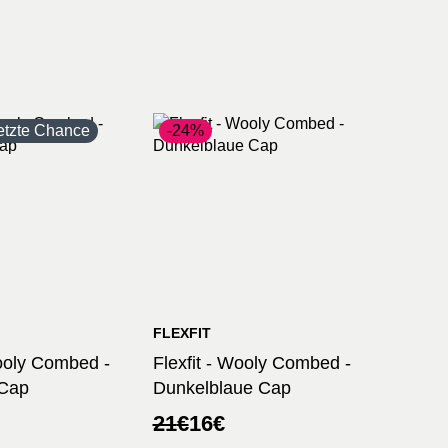
etzte Chance
-24%
FLEXFIT
Wooly Combed -
Flexfit - Wooly Combed -
Cap
Dunkelblaue Cap
licher
r
Ursprünglicher
Aktueller
21
€
16
€
Preis
Preis