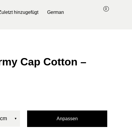
0
Zuletzt hinzugefügt
German
rmy Cap Cotton –
8cm
Anpassen