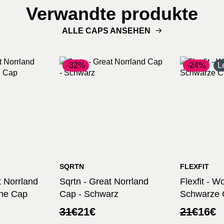
Verwandte produkte
ALLE CAPS ANSEHEN
-32%
-24%
L
SQRTN
FLEXFIT
 Norrland
Sqrtn - Great Norrland
Flexfit - 
ne Cap
Cap - Schwarz
Schwarze 
her
Ursprünglicher
Aktueller
Ursprüng
Aktuelle
31
€
21
€
21
€
16
€
Preis
Preis
Preis
Preis