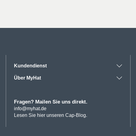
war:
ist:
war:
ist:
31€
21€.
21€
16€.
Kundendienst
Über MyHat
Fragen? Mailen Sie uns direkt.
info@myhat.de
Lesen Sie hier unseren Cap-Blog.