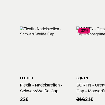
-32%
FLEXFIT
SQRTN
Flexfit - Nadelstreifen -
SQRTN - Great
Schwarz/Weiße Cap
Cap - Moosgrü
Ursprünglic
Aktueller
22
€
31
€
21
€
Preis
Preis