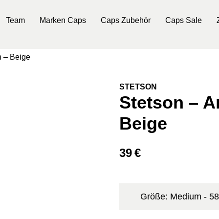
Team
Marken Caps
Caps Zubehör
Caps Sale
n – Beige
STETSON
Stetson – A
Beige
39
€
Größe: Medium - 5