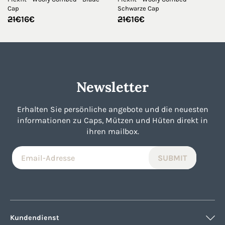
Cap
Schwarze Cap
Ursprünglicher
Aktueller
Ursprünglicher
Aktueller
21
€
16
€
21
€
16
€
Preis
Preis
Preis
Preis
war:
ist:
war:
ist:
21€
16€.
21€
16€.
Newsletter
Erhalten Sie persönliche angebote und die neuesten
informationen zu Caps, Mützen und Hüten direkt in
ihren mailbox.
Kundendienst