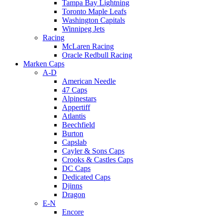
Tampa Bay Lightning
Toronto Maple Leafs
Washington Capitals
Winnipeg Jets
Racing
McLaren Racing
Oracle Redbull Racing
Marken Caps
A-D
American Needle
47 Caps
Alpinestars
Appertiff
Atlantis
Beechfield
Burton
Capslab
Cayler & Sons Caps
Crooks & Castles Caps
DC Caps
Dedicated Caps
Djinns
Dragon
E-N
Encore