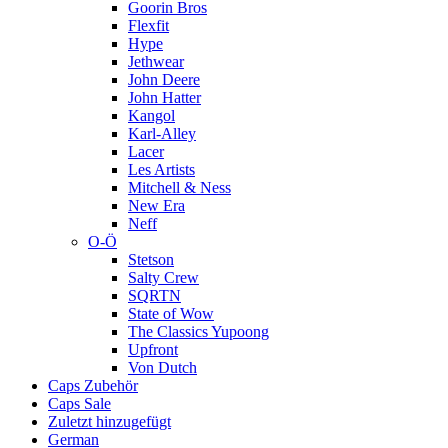
Goorin Bros
Flexfit
Hype
Jethwear
John Deere
John Hatter
Kangol
Karl-Alley
Lacer
Les Artists
Mitchell & Ness
New Era
Neff
O-Ö
Stetson
Salty Crew
SQRTN
State of Wow
The Classics Yupoong
Upfront
Von Dutch
Caps Zubehör
Caps Sale
Zuletzt hinzugefügt
German