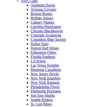
NHL Caps
Anaheim Ducks
Arizona Coyotes
Boston Bruins
Buffalo Sabers
Calgary Flames
Carolina Hurricanes
Chicago Blackhawks
Colorado Avalanche
Columbus Blue Jackets
Dallas Stars
Detroit Red Wings
Edmonton Oilers
Florida Panthers
LA Kings
Las Vegas Knights
Montreal Canadiens
New Jersey Devils
New York Islanders
New York Rangers
Philadelphia Flyers
Pittsburgh Penguins
San Jose Sharks
Seattle Kraken
St. Luis Blues