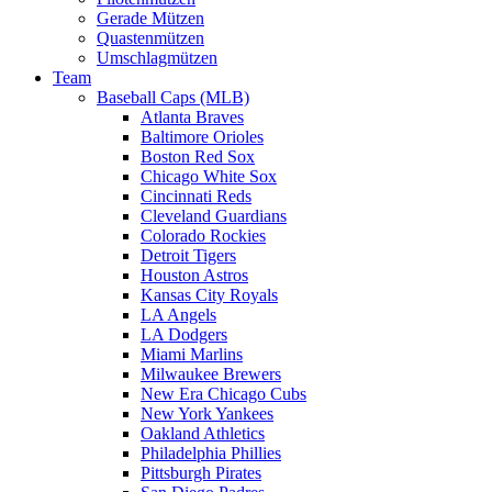
Gerade Mützen
Quastenmützen
Umschlagmützen
Team
Baseball Caps (MLB)
Atlanta Braves
Baltimore Orioles
Boston Red Sox
Chicago White Sox
Cincinnati Reds
Cleveland Guardians
Colorado Rockies
Detroit Tigers
Houston Astros
Kansas City Royals
LA Angels
LA Dodgers
Miami Marlins
Milwaukee Brewers
New Era Chicago Cubs
New York Yankees
Oakland Athletics
Philadelphia Phillies
Pittsburgh Pirates