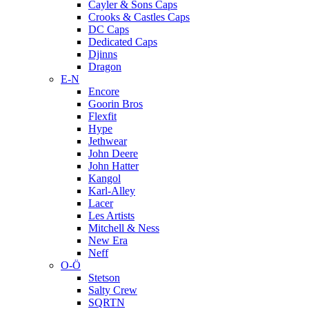
Cayler & Sons Caps
Crooks & Castles Caps
DC Caps
Dedicated Caps
Djinns
Dragon
E-N
Encore
Goorin Bros
Flexfit
Hype
Jethwear
John Deere
John Hatter
Kangol
Karl-Alley
Lacer
Les Artists
Mitchell & Ness
New Era
Neff
O-Ö
Stetson
Salty Crew
SQRTN