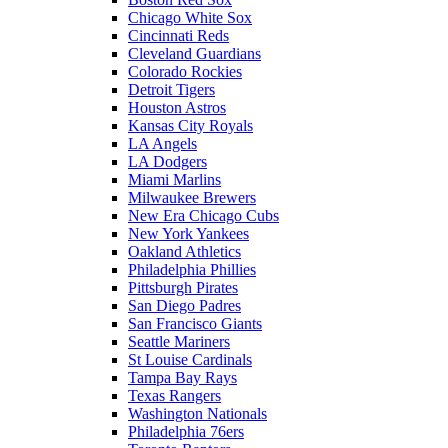
Chicago White Sox
Cincinnati Reds
Cleveland Guardians
Colorado Rockies
Detroit Tigers
Houston Astros
Kansas City Royals
LA Angels
LA Dodgers
Miami Marlins
Milwaukee Brewers
New Era Chicago Cubs
New York Yankees
Oakland Athletics
Philadelphia Phillies
Pittsburgh Pirates
San Diego Padres
San Francisco Giants
Seattle Mariners
St Louise Cardinals
Tampa Bay Rays
Texas Rangers
Washington Nationals
Philadelphia 76ers