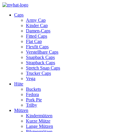
Caps
Army Cap
Kinder Cap
Damen-Caps
Fitted Caps
Flat Cap
Flexfit Caps
Verstellbare Caps
Snapback Caps
Strapback Caps
Stretch Snap Caps
Trucker Caps
Vega
Hüte
Buckets
Fedora
Pork Pie
Trilby
Mützen
Kindermützen
Kurze Mütze
Lange Mützen
Pilotenmützen