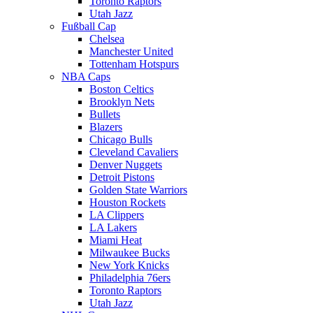
Toronto Raptors
Utah Jazz
Fußball Cap
Chelsea
Manchester United
Tottenham Hotspurs
NBA Caps
Boston Celtics
Brooklyn Nets
Bullets
Blazers
Chicago Bulls
Cleveland Cavaliers
Denver Nuggets
Detroit Pistons
Golden State Warriors
Houston Rockets
LA Clippers
LA Lakers
Miami Heat
Milwaukee Bucks
New York Knicks
Philadelphia 76ers
Toronto Raptors
Utah Jazz