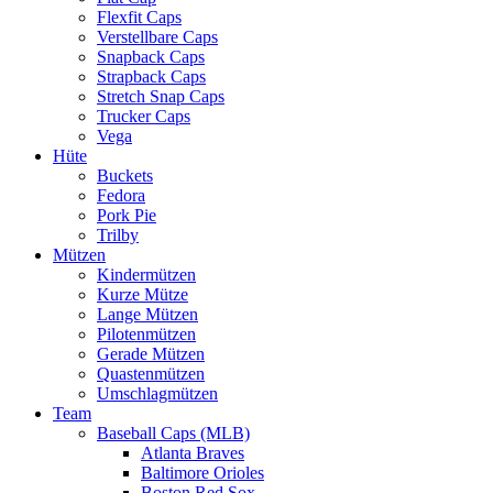
Flexfit Caps
Verstellbare Caps
Snapback Caps
Strapback Caps
Stretch Snap Caps
Trucker Caps
Vega
Hüte
Buckets
Fedora
Pork Pie
Trilby
Mützen
Kindermützen
Kurze Mütze
Lange Mützen
Pilotenmützen
Gerade Mützen
Quastenmützen
Umschlagmützen
Team
Baseball Caps (MLB)
Atlanta Braves
Baltimore Orioles
Boston Red Sox