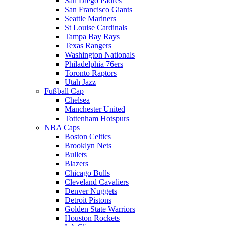
San Diego Padres
San Francisco Giants
Seattle Mariners
St Louise Cardinals
Tampa Bay Rays
Texas Rangers
Washington Nationals
Philadelphia 76ers
Toronto Raptors
Utah Jazz
Fußball Cap
Chelsea
Manchester United
Tottenham Hotspurs
NBA Caps
Boston Celtics
Brooklyn Nets
Bullets
Blazers
Chicago Bulls
Cleveland Cavaliers
Denver Nuggets
Detroit Pistons
Golden State Warriors
Houston Rockets