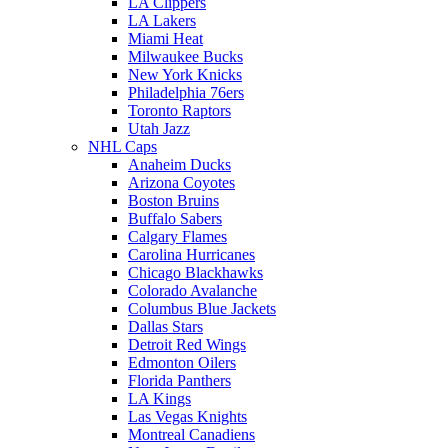
LA Clippers
LA Lakers
Miami Heat
Milwaukee Bucks
New York Knicks
Philadelphia 76ers
Toronto Raptors
Utah Jazz
NHL Caps
Anaheim Ducks
Arizona Coyotes
Boston Bruins
Buffalo Sabers
Calgary Flames
Carolina Hurricanes
Chicago Blackhawks
Colorado Avalanche
Columbus Blue Jackets
Dallas Stars
Detroit Red Wings
Edmonton Oilers
Florida Panthers
LA Kings
Las Vegas Knights
Montreal Canadiens