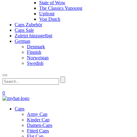
State of Wow
The Classics Yupoong
Upfront
Von Dutch
Caps Zubehör
Caps Sale
Zuletzt hinzugefügt
German
Denmark
Finnish
Norweigan
Swedish
0
Caps
Army Cap
Kinder Cap
Damen-Caps
Fitted Caps
Flat Cap