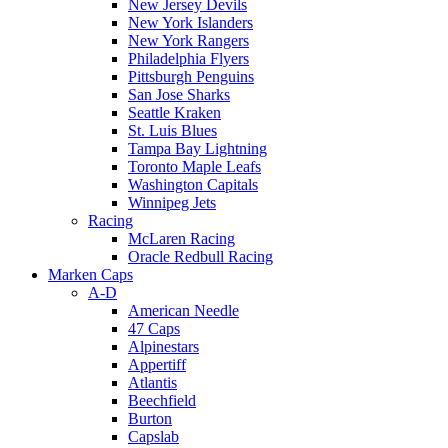
New Jersey Devils
New York Islanders
New York Rangers
Philadelphia Flyers
Pittsburgh Penguins
San Jose Sharks
Seattle Kraken
St. Luis Blues
Tampa Bay Lightning
Toronto Maple Leafs
Washington Capitals
Winnipeg Jets
Racing
McLaren Racing
Oracle Redbull Racing
Marken Caps
A-D
American Needle
47 Caps
Alpinestars
Appertiff
Atlantis
Beechfield
Burton
Capslab