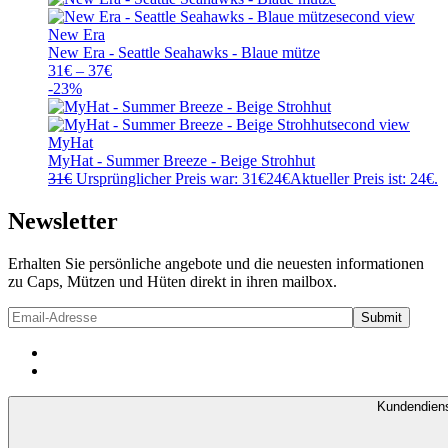
New Era
New Era - Seattle Seahawks - Blaue mütze
31
€
–
37
€
-23%
MyHat
MyHat - Summer Breeze - Beige Strohhut
31
€
Ursprünglicher Preis war: 31€
24
€
Aktueller Preis ist: 24€.
Newsletter
Erhalten Sie persönliche angebote und die neuesten informationen
zu Caps, Mützen und Hüten direkt in ihren mailbox.
Kundendien