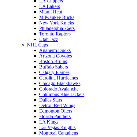
LA Clippers
LA Lakers
Miami Heat
Milwaukee Bucks
New York Knicks
Philadelphia 76ers
Toronto Raptors
Utah Jazz
NHL Caps
Anaheim Ducks
Arizona Coyotes
Boston Bruins
Buffalo Sabers
Calgary Flames
Carolina Hurricanes
Chicago Blackhawks
Colorado Avalanche
Columbus Blue Jackets
Dallas Stars
Detroit Red Wings
Edmonton Oilers
Florida Panthers
LA Kings
Las Vegas Knights
Montreal Canadiens