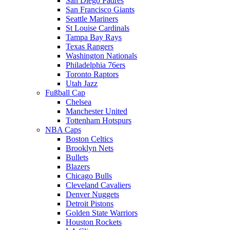
San Diego Padres
San Francisco Giants
Seattle Mariners
St Louise Cardinals
Tampa Bay Rays
Texas Rangers
Washington Nationals
Philadelphia 76ers
Toronto Raptors
Utah Jazz
Fußball Cap
Chelsea
Manchester United
Tottenham Hotspurs
NBA Caps
Boston Celtics
Brooklyn Nets
Bullets
Blazers
Chicago Bulls
Cleveland Cavaliers
Denver Nuggets
Detroit Pistons
Golden State Warriors
Houston Rockets