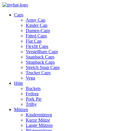
Caps
Army Cap
Kinder Cap
Damen-Caps
Fitted Caps
Flat Cap
Flexfit Caps
Verstellbare Caps
Snapback Caps
Strapback Caps
Stretch Snap Caps
Trucker Caps
Vega
Hüte
Buckets
Fedora
Pork Pie
Trilby
Mützen
Kindermützen
Kurze Mütze
Lange Mützen
Pilotenmützen