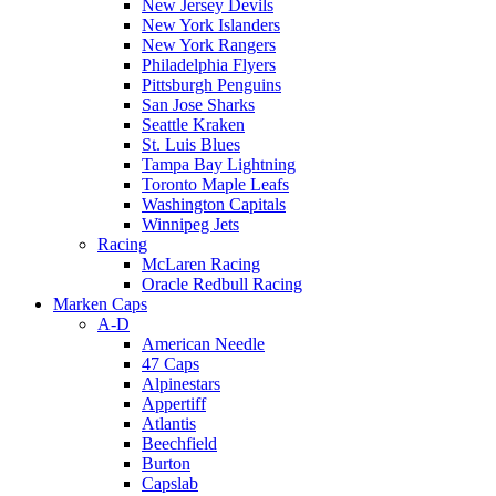
New Jersey Devils
New York Islanders
New York Rangers
Philadelphia Flyers
Pittsburgh Penguins
San Jose Sharks
Seattle Kraken
St. Luis Blues
Tampa Bay Lightning
Toronto Maple Leafs
Washington Capitals
Winnipeg Jets
Racing
McLaren Racing
Oracle Redbull Racing
Marken Caps
A-D
American Needle
47 Caps
Alpinestars
Appertiff
Atlantis
Beechfield
Burton
Capslab