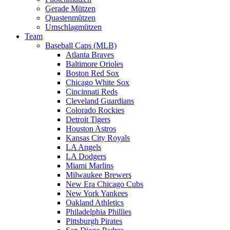
Gerade Mützen
Quastenmützen
Umschlagmützen
Team
Baseball Caps (MLB)
Atlanta Braves
Baltimore Orioles
Boston Red Sox
Chicago White Sox
Cincinnati Reds
Cleveland Guardians
Colorado Rockies
Detroit Tigers
Houston Astros
Kansas City Royals
LA Angels
LA Dodgers
Miami Marlins
Milwaukee Brewers
New Era Chicago Cubs
New York Yankees
Oakland Athletics
Philadelphia Phillies
Pittsburgh Pirates