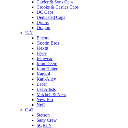
Cayler & Sons Caps
Crooks & Castles Caps
DC Caps
Dedicated Caps
Djinns
Dragon
E-N
Encore
Goorin Bros
Flexfit
Hype
Jethwear
John Deere
John Hatter
Kangol
Karl-Alley
Lacer
Les Artists
Mitchell & Ness
New Era
Neff
O-Ö
Stetson
Salty Crew
SQRTN