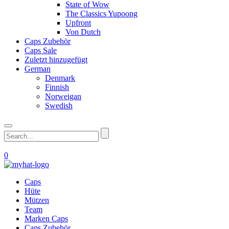
State of Wow
The Classics Yupoong
Upfront
Von Dutch
Caps Zubehör
Caps Sale
Zuletzt hinzugefügt
German
Denmark
Finnish
Norweigan
Swedish
0
Caps
Hüte
Mützen
Team
Marken Caps
Caps Zubehör