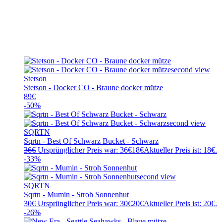
Stetson
Stetson - Docker CO - Braune docker mütze
89
€
-50%
SQRTN
Sqrtn - Best Of Schwarz Bucket - Schwarz
36
€
Ursprünglicher Preis war: 36€
18
€
Aktueller Preis ist: 18€.
-33%
SQRTN
Sqrtn - Mumin - Stroh Sonnenhut
30
€
Ursprünglicher Preis war: 30€
20
€
Aktueller Preis ist: 20€.
-26%