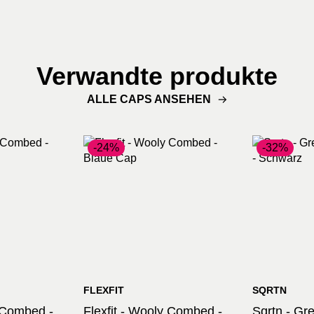
Verwandte produkte
ALLE CAPS ANSEHEN
-24%
-32%
FLEXFIT
SQRTN
y Combed -
Flexfit - Wooly Combed -
Sqrtn - Gr