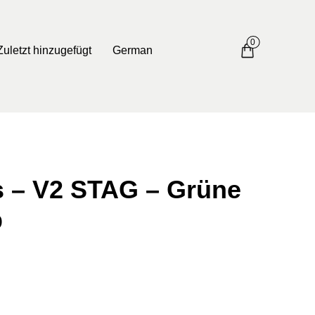
0
Zuletzt hinzugefügt
German
s – V2 STAG – Grüne
p