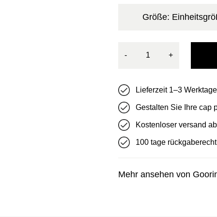
50€
33€.
Größe: Einheitsgr
-
+
Lieferzeit 1–3 Werktage
Gestalten Sie Ihre cap
Kostenloser versand ab
100 tage rückgaberecht
Mehr ansehen von Goori