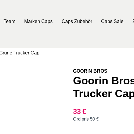
Team
Marken Caps
Caps Zubehör
Caps Sale
Grüne Trucker Cap
GOORIN BROS
Goorin Bro
Trucker Ca
33
€
Ursprünglicher
Aktueller
50
€
Preis
Preis
war:
ist: