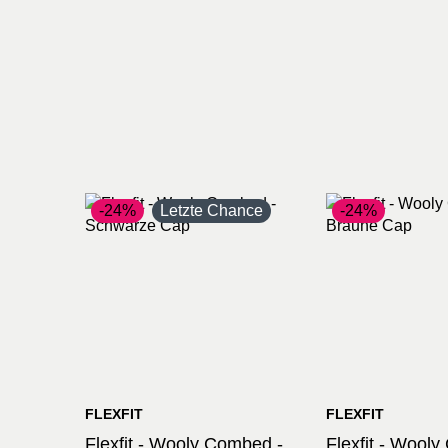
-24%
Letzte Chance
-24%
FLEXFIT
FLEXFIT
Flexfit - Wooly Combed -
Flexfit - Wool