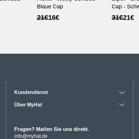
Blaue Cap
Cap - Sch
her
Ursprünglicher
Aktueller
Ursprüng
Aktuelle
21
€
16
€
31
€
21
€
Preis
Preis
Preis
Preis
war:
ist:
war:
ist:
21€
16€.
31€
21€.
Kundendienst
Über MyHat
Fragen? Mailen Sie uns direkt.
info@myhat.de