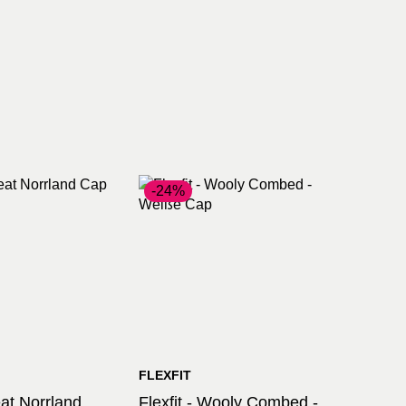
-24%
FLEXFIT
eat Norrland
Flexfit - Wooly Combed -