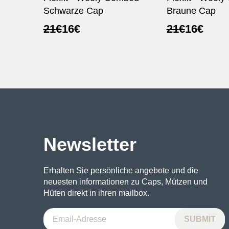
Schwarze Cap
Braune Cap
Ursprünglicher
Aktueller
Ursprünglic
Aktueller
21
€
16
€
21
€
16
€
Preis
Preis
Preis
Preis
war:
ist:
war:
ist:
21€
16€.
21€
16€.
Newsletter
Erhalten Sie persönliche angebote und die
neuesten informationen zu Caps, Mützen und
Hüten direkt in ihren mailbox.