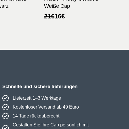
warz
Weiße Cap
licher
r
Ursprünglicher
Aktueller
21
€
16
€
Preis
Preis
war:
ist:
21€
16€.
Schnelle und sichere lieferungen
Lieferzeit 1–3 Werktage
Kostenloser Versand ab 49 Euro
14 Tage rückgaberecht
Gestalten Sie Ihre Cap persönlich mit