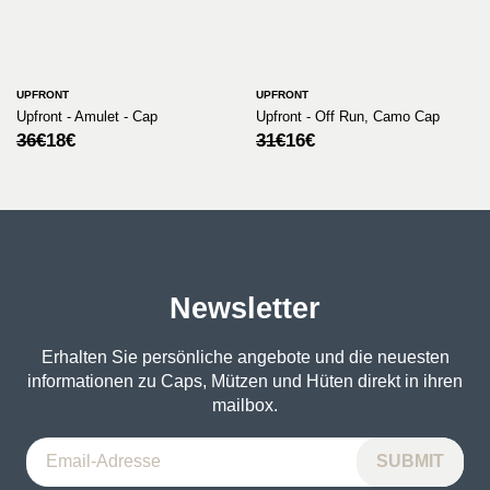
UPFRONT
UPFRONT
Upfront - Amulet - Cap
Upfront - Off Run, Camo Cap
Ursprünglicher
Aktueller
Ursprünglicher
Aktueller
36
€
18
€
31
€
16
€
Preis
Preis
Preis
Preis
war:
ist:
war:
ist:
36€
18€.
31€
16€.
Newsletter
Erhalten Sie persönliche angebote und die neuesten
informationen zu Caps, Mützen und Hüten direkt in ihren
mailbox.